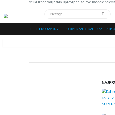
Veliki izbor daljinskih upravljača za sve modele televiz
PRODAVNICA
UNIVERZALNI DALJINSKI
,
STB 
NAJPR