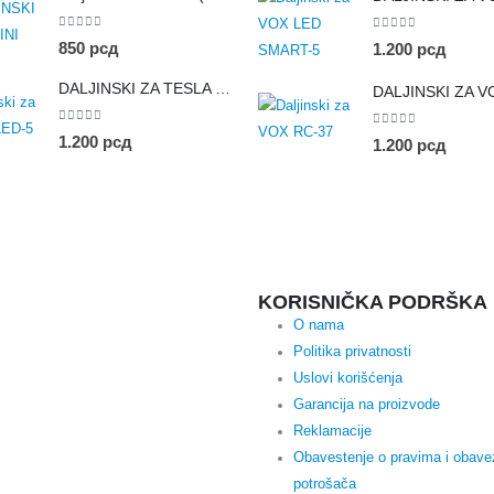
0
out of 5
0
out of 5
850
рсд
1.200
рсд
DALJINSKI ZA TESLA LED-5
0
out of 5
0
out of 5
1.200
рсд
1.200
рсд
KORISNIČKA PODRŠKA
O nama
Politika privatnosti
Uslovi korišćenja
Garancija na proizvode
Reklamacije
Obavestenje o pravima i obav
potrošača