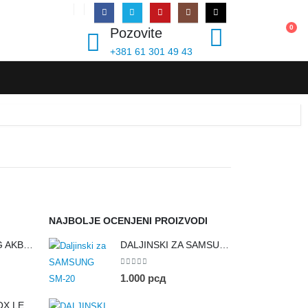
PRIJAVI SE
0
Pozovite
+381 61 301 49 43
NAJBOLJE OCENJENI PROIZVODI
DALJINSKI ZA LG AKB76043505
DALJINSKI ZA SAMSUNG SM-20
0
out of 5
1.000
рсд
DALJINSKI ZA VOX LED SMART-5