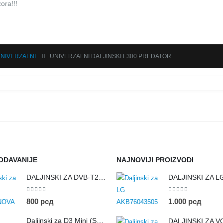
ora!!!
UNIVERZALNI
UNIVERZALNI DALJINSKI L300 PREDATOR
ODAVANIJE
NAJNOVIJI PROIZVODI
DALJINSKI ZA DVB-T2 SUPERNOVA
0
out of 5
0
out of 5
800
рсд
1.000
рсд
Daljinski za D3 Mini (SBB) — zamenski, identičan originalu