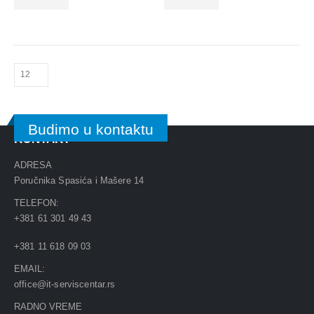
Budimo u kontaktu
KONTAKT
ADRESA
Poručnika Spasića i Mašere 14
TELEFON:
+381 61 301 49 43
+381 11 618 09 03
EMAIL:
office@it-serviscentar.rs
RADNO VREME