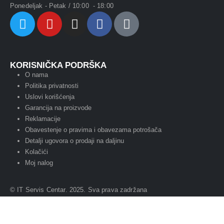
Ponedeljak - Petak / 10:00 - 18:00
KORISNIČKA PODRŠKA
O nama
Politika privatnosti
Uslovi korišćenja
Garancija na proizvode
Reklamacije
Obavestenje o pravima i obavezama potrošača
Detalji ugovora o prodaji na daljinu
Kolačići
Moj nalog
© IT Servis Centar. 2025. Sva prava zadržana