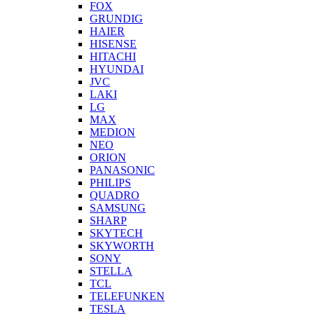
FOX
GRUNDIG
HAIER
HISENSE
HITACHI
HYUNDAI
JVC
LAKI
LG
MAX
MEDION
NEO
ORION
PANASONIC
PHILIPS
QUADRO
SAMSUNG
SHARP
SKYTECH
SKYWORTH
SONY
STELLA
TCL
TELEFUNKEN
TESLA