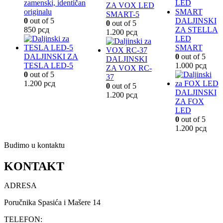
zamenski, identičan
ZA VOX LED
originalu
SMART-5
0
out of 5
DALJINSKI
0
out of 5
850
рсд
ZA STELLA
1.200
рсд
LED
SMART
DALJINSKI ZA
0
out of 5
DALJINSKI
TESLA LED-5
1.000
рсд
ZA VOX RC-
0
out of 5
37
1.200
рсд
0
out of 5
DALJINSKI
1.200
рсд
ZA FOX
LED
0
out of 5
1.200
рсд
Budimo u kontaktu
KONTAKT
ADRESA
Poručnika Spasića i Mašere 14
TELEFON: