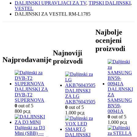
DALJINSKI UPRAVLJACI ZA TV
,
TIPSKI DALJINSKI
,
VESTEL
DALJINSKI ZA VESTEL RM-L1785
Najbolje
ocenjeni
proizvodi
Najnoviji
Najprodavanije
proizvodi
DALJINSKI ZA
DALJINSKI
DALJINSKI
DVB-T2
ZA
ZA LG
SUPERNOVA
SAMSUNG
AKB76043505
0
out of 5
BN59-
0
out of 5
800
рсд
00941A
1.000
рсд
0
out of 5
1.000
рсд
Daljinski za D3
Mini (SBB) —
DALJINSKI