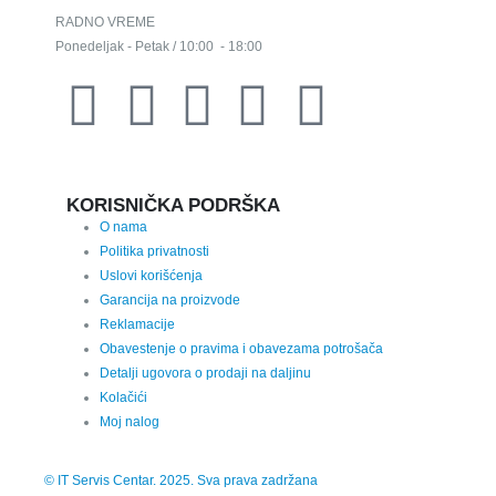
RADNO VREME
Ponedeljak - Petak / 10:00 - 18:00
KORISNIČKA PODRŠKA
O nama
Politika privatnosti
Uslovi korišćenja
Garancija na proizvode
Reklamacije
Obavestenje o pravima i obavezama potrošača
Detalji ugovora o prodaji na daljinu
Kolačići
Moj nalog
© IT Servis Centar. 2025. Sva prava zadržana