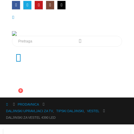
0
PRODAVNICA
DALJINSKI UPRAVLJACI ZA TV
,
TIPSKI DALJINSKI
,
VESTEL
DALJINSKI ZA VESTEL 4390 LED