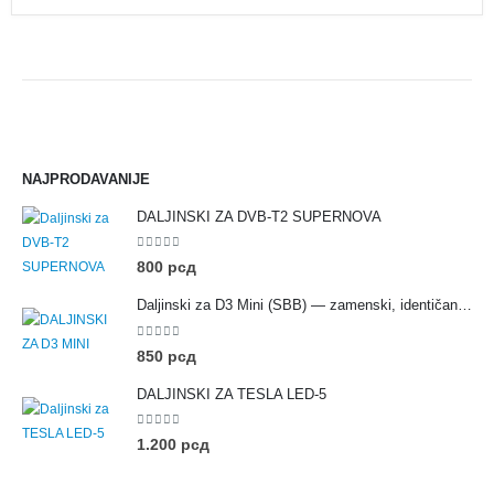
NAJPRODAVANIJE
DALJINSKI ZA DVB-T2 SUPERNOVA
0
out of 5
800
рсд
Daljinski za D3 Mini (SBB) — zamenski, identičan originalu
0
out of 5
850
рсд
DALJINSKI ZA TESLA LED-5
0
out of 5
1.200
рсд