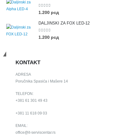
0
out of 5
1.200
рсд
DALJINSKI ZA FOX LED-12
0
out of 5
1.200
рсд
Budimo u kontaktu
KONTAKT
ADRESA
Poručnika Spasića i Mašere 14
TELEFON:
+381 61 301 49 43
+381 11 618 09 03
EMAIL:
office@it-serviscentar.rs