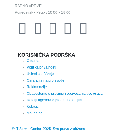
RADNO VREME
Ponedeljak - Petak / 10:00 - 18:00
KORISNIČKA PODRŠKA
O nama
Politika privatnosti
Uslovi korišćenja
Garancija na proizvode
Reklamacije
Obavestenje o pravima i obavezama potrošača
Detalji ugovora o prodaji na daljinu
Kolačići
Moj nalog
© IT Servis Centar. 2025. Sva prava zadržana