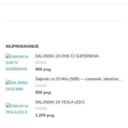
NAJPRODAVANIJE
DALJINSKI ZA DVB-T2 SUPERNOVA
0
out of 5
800
рсд
Daljinski za D3 Mini (SBB) — zamenski, identičan originalu
0
out of 5
850
рсд
DALJINSKI ZA TESLA LED-5
0
out of 5
1.200
рсд