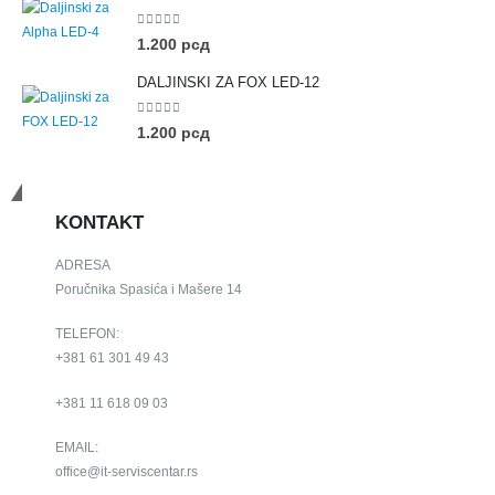
0
out of 5
1.200
рсд
DALJINSKI ZA FOX LED-12
0
out of 5
1.200
рсд
Budimo u kontaktu
KONTAKT
ADRESA
Poručnika Spasića i Mašere 14
TELEFON:
+381 61 301 49 43
+381 11 618 09 03
EMAIL:
office@it-serviscentar.rs