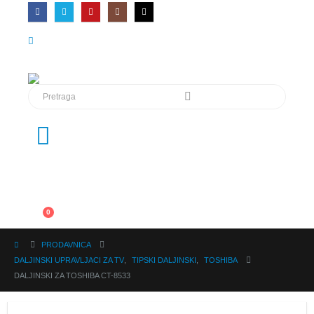
0
PRODAVNICA
DALJINSKI UPRAVLJACI ZA TV
,
TIPSKI DALJINSKI
,
TOSHIBA
DALJINSKI ZA TOSHIBA CT-8533