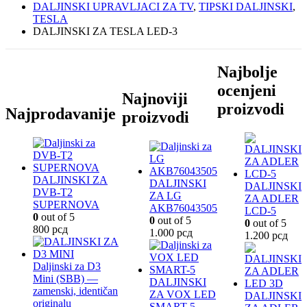
DALJINSKI UPRAVLJACI ZA TV
,
TIPSKI DALJINSKI
,
TESLA
DALJINSKI ZA TESLA LED-3
Najbolje
ocenjeni
Najnoviji
proizvodi
Najprodavanije
proizvodi
DALJINSKI ZA
DALJINSKI
DALJINSKI
DVB-T2
ZA LG
ZA ADLER
SUPERNOVA
AKB76043505
LCD-5
0
out of 5
0
out of 5
0
out of 5
800
рсд
1.000
рсд
1.200
рсд
Daljinski za D3
Mini (SBB) —
DALJINSKI
zamenski, identičan
ZA VOX LED
DALJINSKI
originalu
SMART-5