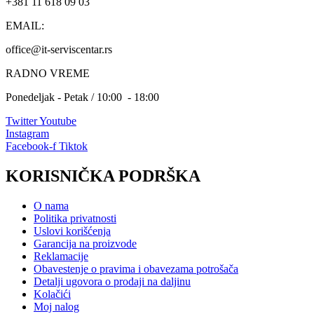
+381 11 618 09 03
EMAIL:
office@it-serviscentar.rs
RADNO VREME
Ponedeljak - Petak / 10:00 - 18:00
Twitter
Youtube
Instagram
Facebook-f
Tiktok
KORISNIČKA PODRŠKA
O nama
Politika privatnosti
Uslovi korišćenja
Garancija na proizvode
Reklamacije
Obavestenje o pravima i obavezama potrošača
Detalji ugovora o prodaji na daljinu
Kolačići
Moj nalog