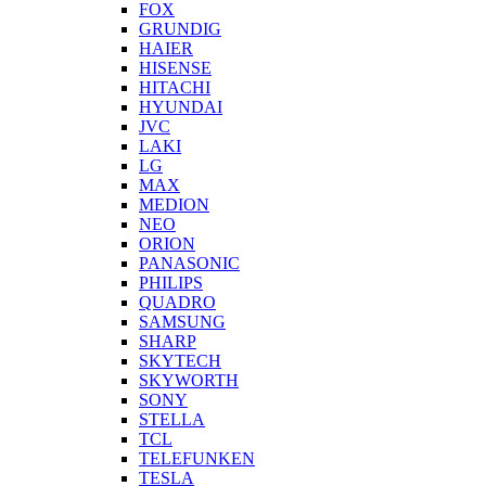
FOX
GRUNDIG
HAIER
HISENSE
HITACHI
HYUNDAI
JVC
LAKI
LG
MAX
MEDION
NEO
ORION
PANASONIC
PHILIPS
QUADRO
SAMSUNG
SHARP
SKYTECH
SKYWORTH
SONY
STELLA
TCL
TELEFUNKEN
TESLA