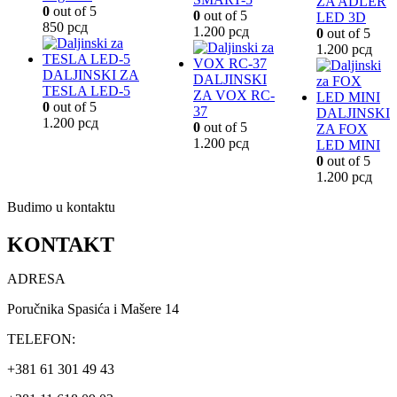
ZA ADLER
0
out of 5
0
out of 5
LED 3D
850
рсд
1.200
рсд
0
out of 5
1.200
рсд
DALJINSKI ZA
DALJINSKI
TESLA LED-5
ZA VOX RC-
0
out of 5
37
DALJINSKI
1.200
рсд
0
out of 5
ZA FOX
1.200
рсд
LED MINI
0
out of 5
1.200
рсд
Budimo u kontaktu
KONTAKT
ADRESA
Poručnika Spasića i Mašere 14
TELEFON:
+381 61 301 49 43