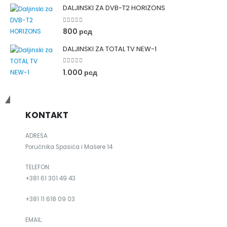
DALJINSKI ZA DVB-T2 HORIZONS
0
out of 5
800
рсд
DALJINSKI ZA TOTAL TV NEW-1
0
out of 5
1.000
рсд
Budimo u kontaktu
KONTAKT
ADRESA
Poručnika Spasića i Mašere 14
TELEFON:
+381 61 301 49 43
+381 11 618 09 03
EMAIL: