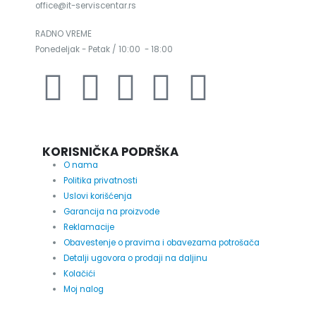
office@it-serviscentar.rs
RADNO VREME
Ponedeljak - Petak / 10:00 - 18:00
KORISNIČKA PODRŠKA
O nama
Politika privatnosti
Uslovi korišćenja
Garancija na proizvode
Reklamacije
Obavestenje o pravima i obavezama potrošača
Detalji ugovora o prodaji na daljinu
Kolačići
Moj nalog