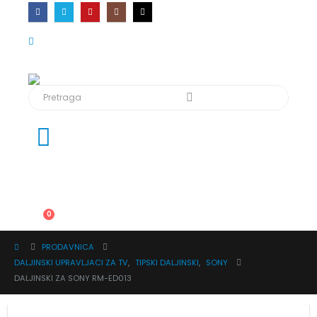
0
PRODAVNICA
DALJINSKI UPRAVLJACI ZA TV
,
TIPSKI DALJINSKI
,
SONY
DALJINSKI ZA SONY RM-ED013