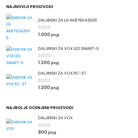
NAJNOVIJI PROIZVODI
DALJINSKI ZA LG AKB76043505
0
out of 5
1.000
рсд
DALJINSKI ZA VOX LED SMART-5
0
out of 5
1.200
рсд
DALJINSKI ZA VOX RC-37
0
out of 5
1.200
рсд
NAJBOLJE OCENJENI PROIZVODI
DALJINSKI ZA VOX
0
out of 5
800
рсд