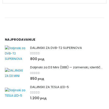
NAJPRODAVANIJE
DALJINSKI ZA DVB-T2 SUPERNOVA
0
out of 5
800
рсд
Daljinski za D3 Mini (SBB) — zamenski, identičan originalu
0
out of 5
850
рсд
DALJINSKI ZA TESLA LED-5
0
out of 5
1.200
рсд