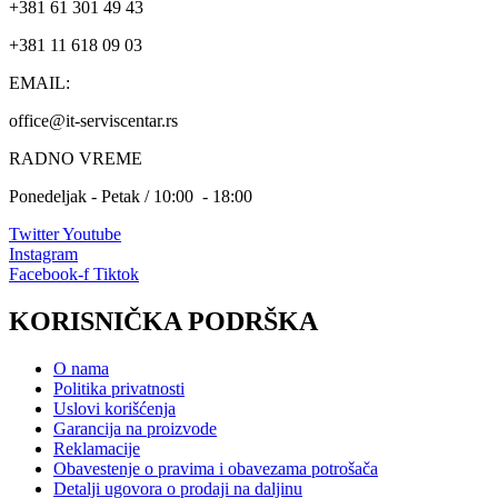
+381 61 301 49 43
+381 11 618 09 03
EMAIL:
office@it-serviscentar.rs
RADNO VREME
Ponedeljak - Petak / 10:00 - 18:00
Twitter
Youtube
Instagram
Facebook-f
Tiktok
KORISNIČKA PODRŠKA
O nama
Politika privatnosti
Uslovi korišćenja
Garancija na proizvode
Reklamacije
Obavestenje o pravima i obavezama potrošača
Detalji ugovora o prodaji na daljinu