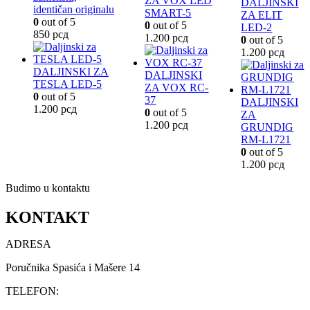
ZA VOX LED
DALJINSKI
identičan originalu
SMART-5
ZA ELIT
0
out of 5
0
out of 5
LED-2
850
рсд
1.200
рсд
0
out of 5
1.200
рсд
DALJINSKI ZA
DALJINSKI
TESLA LED-5
ZA VOX RC-
0
out of 5
37
DALJINSKI
1.200
рсд
0
out of 5
ZA
1.200
рсд
GRUNDIG
RM-L1721
0
out of 5
1.200
рсд
Budimo u kontaktu
KONTAKT
ADRESA
Poručnika Spasića i Mašere 14
TELEFON: