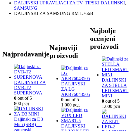
DALJINSKI UPRAVLJACI ZA TV
,
TIPSKI DALJINSKI
,
SAMSUNG
DALJINSKI ZA SAMSUNG RM-L766B
Najbolje
ocenjeni
proizvodi
Najnoviji
Najprodavanije
proizvodi
DALJINSKI
DALJINSKI ZA
DALJINSKI
ZA STELLA
DVB-T2
ZA LG
LED SMART
SUPERNOVA
AKB76043505
MINI
0
out of 5
0
out of 5
0
out of 5
800
рсд
1.000
рсд
1.000
рсд
Daljinski za D3
Mini (SBB) —
DALJINSKI
zamenski,