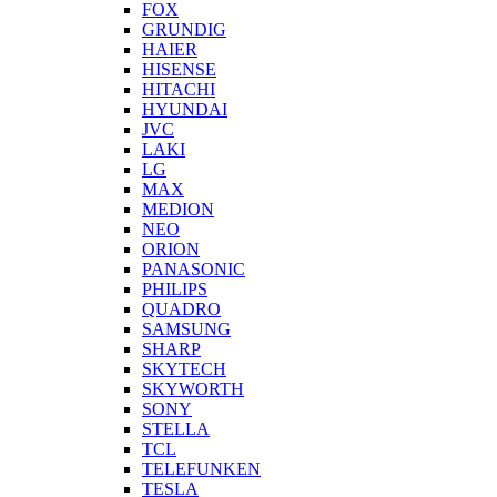
FOX
GRUNDIG
HAIER
HISENSE
HITACHI
HYUNDAI
JVC
LAKI
LG
MAX
MEDION
NEO
ORION
PANASONIC
PHILIPS
QUADRO
SAMSUNG
SHARP
SKYTECH
SKYWORTH
SONY
STELLA
TCL
TELEFUNKEN
TESLA