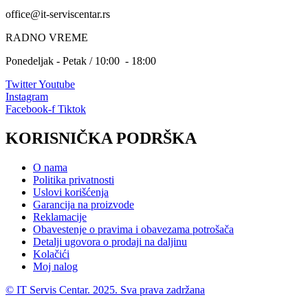
office@it-serviscentar.rs
RADNO VREME
Ponedeljak - Petak / 10:00 - 18:00
Twitter
Youtube
Instagram
Facebook-f
Tiktok
KORISNIČKA PODRŠKA
O nama
Politika privatnosti
Uslovi korišćenja
Garancija na proizvode
Reklamacije
Obavestenje o pravima i obavezama potrošača
Detalji ugovora o prodaji na daljinu
Kolačići
Moj nalog
© IT Servis Centar. 2025. Sva prava zadržana