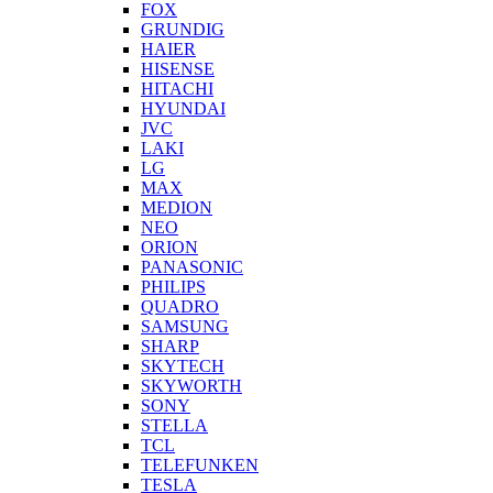
FOX
GRUNDIG
HAIER
HISENSE
HITACHI
HYUNDAI
JVC
LAKI
LG
MAX
MEDION
NEO
ORION
PANASONIC
PHILIPS
QUADRO
SAMSUNG
SHARP
SKYTECH
SKYWORTH
SONY
STELLA
TCL
TELEFUNKEN
TESLA