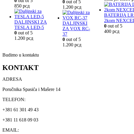
0
out of 5
0
out of 5
850
рсд
1.200
рсд
BATERIJA LR
2kom NEXCE
DALJINSKI ZA
DALJINSKI
0
out of 5
TESLA LED-5
ZA VOX RC-
400
рсд
0
out of 5
37
1.200
рсд
0
out of 5
1.200
рсд
Budimo u kontaktu
KONTAKT
ADRESA
Poručnika Spasića i Mašere 14
TELEFON:
+381 61 301 49 43
+381 11 618 09 03
EMAIL: