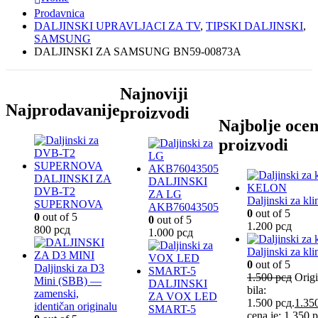
Prodavnica
DALJINSKI UPRAVLJACI ZA TV
,
TIPSKI DALJINSKI
,
SAMSUNG
DALJINSKI ZA SAMSUNG BN59-00873A
Najnoviji
Najprodavanije
proizvodi
Najbolje ocen
proizvodi
DALJINSKI ZA
DALJINSKI
DVB-T2
ZA LG
Daljinski za 
SUPERNOVA
AKB76043505
0
out of 5
0
out of 5
0
out of 5
1.200
рсд
800
рсд
1.000
рсд
Daljinski za k
0
out of 5
Daljinski za D3
1.500
рсд
Origi
Mini (SBB) —
DALJINSKI
bila:
zamenski,
ZA VOX LED
1.500 рсд.
1.35
identičan originalu
SMART-5
cena je: 1.350 