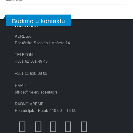
Budimo u kontaktu
KONTAKT
ADRESA
Poručnika Spasića i Mašere 14
TELEFON:
+381 61 301 49 43
+381 11 618 09 03
EMAIL:
office@it-serviscentar.rs
RADNO VREME
Ponedeljak - Petak / 10:00 - 18:00