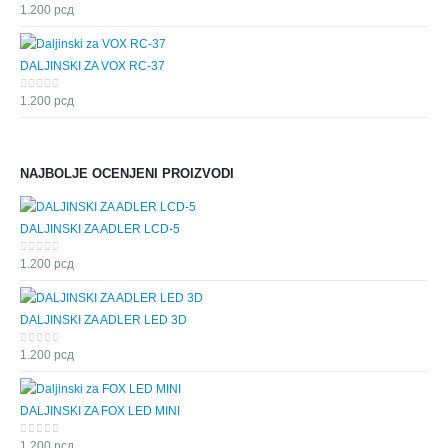
0
out of 5
1.200
рсд
DALJINSKI ZA VOX RC-37
0
out of 5
1.200
рсд
NAJBOLJE OCENJENI PROIZVODI
DALJINSKI ZA ADLER LCD-5
0
out of 5
1.200
рсд
DALJINSKI ZA ADLER LED 3D
0
out of 5
1.200
рсд
DALJINSKI ZA FOX LED MINI
0
out of 5
1.200
рсд