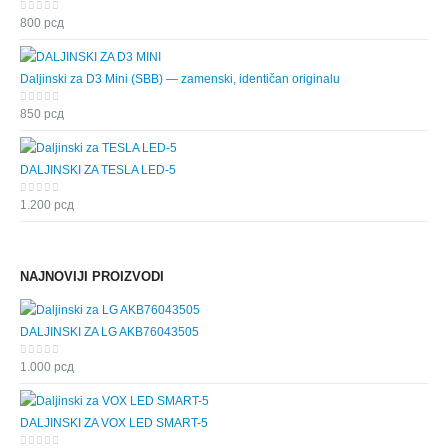
0
out of 5
800
рсд
Daljinski za D3 Mini (SBB) — zamenski, identičan originalu
0
out of 5
850
рсд
DALJINSKI ZA TESLA LED-5
0
out of 5
1.200
рсд
NAJNOVIJI PROIZVODI
DALJINSKI ZA LG AKB76043505
0
out of 5
1.000
рсд
DALJINSKI ZA VOX LED SMART-5