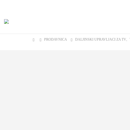
Veliki izbor daljinskih upravljača za sve modele televizora!!!
PRODAVNICA
DALJINSKI UPRAVLJACI ZA TV
,