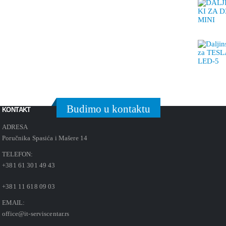
Budimo u kontaktu
KONTAKT
ADRESA
Poručnika Spasića i Mašere 14
TELEFON:
+381 61 301 49 43
+381 11 618 09 03
EMAIL:
office@it-serviscentar.rs