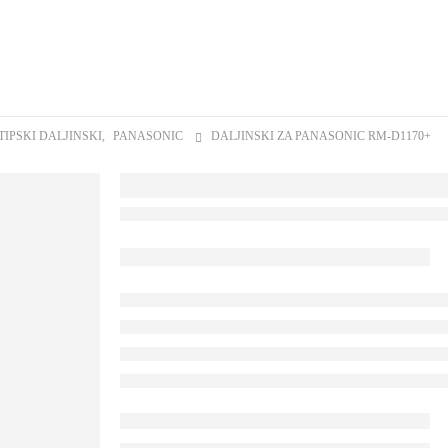
TIPSKI DALJINSKI
,
PANASONIC
DALJINSKI ZA PANASONIC RM-D1170+