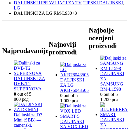
DALJINSKI UPRAVLJACI ZA TV
,
TIPSKI DALJINSKI
,
LG
DALJINSKI ZA LG RM-L930+3
Najbolje
ocenjeni
Najnoviji
proizvodi
Najprodavanije
proizvodi
DALJINSKI
DALJINSKI ZA
ZA
DALJINSKI
DVB-T2
SAMSUNG
ZA LG
SUPERNOVA
RM-L1598
AKB76043505
0
out of 5
0
out of 5
0
out of 5
800
рсд
1.200
рсд
1.000
рсд
Daljinski za D3
DALJINSKI
Mini (SBB) —
DALJINSKI
ZA
zamenski,
ZA VOX LED