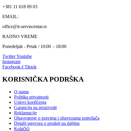
+381 11 618 09 03
EMAIL:
office@it-serviscentar.rs
RADNO VREME
Ponedeljak - Petak / 10:00 - 18:00
Twitter
Youtube
Instagram
Facebook-f
Tiktok
KORISNIČKA PODRŠKA
O nama
Politika privatnosti
Uslovi korišćenja
Garancija na proizvode
Reklamacije
Obavestenje o pravima i obavezama potrošača
Detalji ugovora o prodaji na daljinu
Kolačići