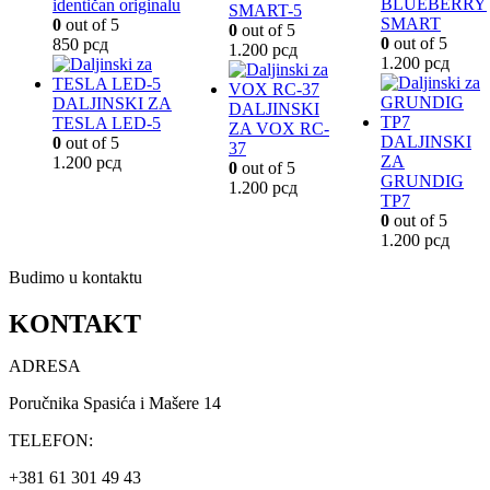
BLUEBERRY
identičan originalu
SMART-5
SMART
0
out of 5
0
out of 5
0
out of 5
850
рсд
1.200
рсд
1.200
рсд
DALJINSKI ZA
DALJINSKI
TESLA LED-5
ZA VOX RC-
DALJINSKI
0
out of 5
37
ZA
1.200
рсд
0
out of 5
GRUNDIG
1.200
рсд
TP7
0
out of 5
1.200
рсд
Budimo u kontaktu
KONTAKT
ADRESA
Poručnika Spasića i Mašere 14
TELEFON:
+381 61 301 49 43