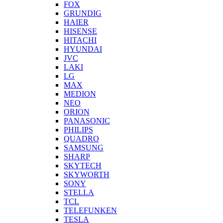
FOX
GRUNDIG
HAIER
HISENSE
HITACHI
HYUNDAI
JVC
LAKI
LG
MAX
MEDION
NEO
ORION
PANASONIC
PHILIPS
QUADRO
SAMSUNG
SHARP
SKYTECH
SKYWORTH
SONY
STELLA
TCL
TELEFUNKEN
TESLA