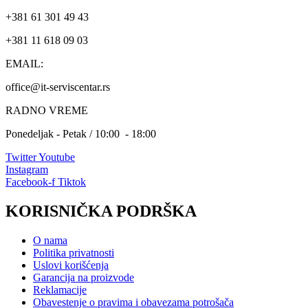
+381 61 301 49 43
+381 11 618 09 03
EMAIL:
office@it-serviscentar.rs
RADNO VREME
Ponedeljak - Petak / 10:00 - 18:00
Twitter
Youtube
Instagram
Facebook-f
Tiktok
KORISNIČKA PODRŠKA
O nama
Politika privatnosti
Uslovi korišćenja
Garancija na proizvode
Reklamacije
Obavestenje o pravima i obavezama potrošača