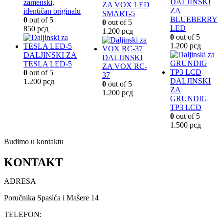
DALJINSKI
zamenski,
ZA VOX LED
ZA
identičan originalu
SMART-5
BLUEBERRY
0
out of 5
0
out of 5
LED
850
рсд
1.200
рсд
0
out of 5
1.200
рсд
DALJINSKI ZA
DALJINSKI
TESLA LED-5
ZA VOX RC-
0
out of 5
37
DALJINSKI
1.200
рсд
0
out of 5
ZA
1.200
рсд
GRUNDIG
TP3 LCD
0
out of 5
1.500
рсд
Budimo u kontaktu
KONTAKT
ADRESA
Poručnika Spasića i Mašere 14
TELEFON: