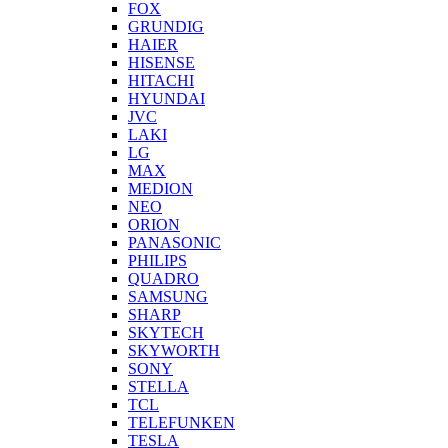
FOX
GRUNDIG
HAIER
HISENSE
HITACHI
HYUNDAI
JVC
LAKI
LG
MAX
MEDION
NEO
ORION
PANASONIC
PHILIPS
QUADRO
SAMSUNG
SHARP
SKYTECH
SKYWORTH
SONY
STELLA
TCL
TELEFUNKEN
TESLA