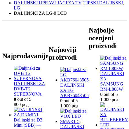
DALJINSKI UPRAVLJACI ZA TV
,
TIPSKI DALJINSKI
,
LG
DALJINSKI ZA LG-8 LCD
Najbolje
ocenjeni
proizvodi
Najnoviji
Najprodavanije
proizvodi
DALJINSKI
ZA
DALJINSKI ZA
SAMSUNG
DALJINSKI
DVB-T2
RM-L808W
ZA LG
SUPERNOVA
0
out of 5
AKB76043505
0
out of 5
1.000
рсд
0
out of 5
800
рсд
1.000
рсд
Daljinski za D3
Mini (SBB) —
DALJINSKI