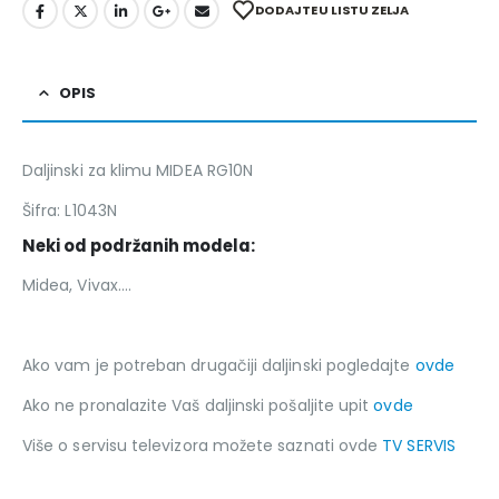
DODAJTE U LISTU ZELJA
OPIS
Daljinski za klimu MIDEA RG10N
Šifra: L1043N
Neki od podržanih modela:
Midea, Vivax….
Ako vam je potreban drugačiji daljinski pogledajte
ovde
Ako ne pronalazite Vaš daljinski pošaljite upit
ovde
Više o servisu televizora možete saznati ovde
TV SERVIS