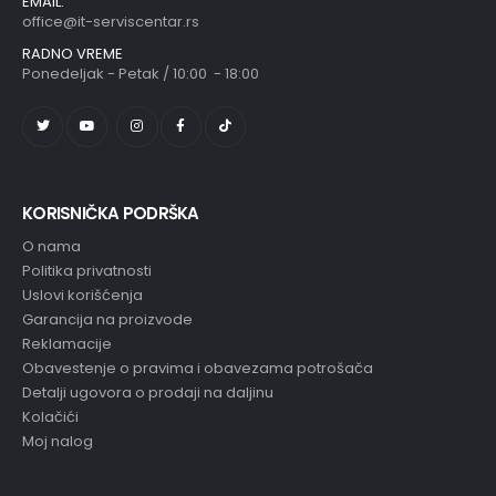
EMAIL:
office@it-serviscentar.rs
RADNO VREME
Ponedeljak - Petak / 10:00 - 18:00
KORISNIČKA PODRŠKA
O nama
Politika privatnosti
Uslovi korišćenja
Garancija na proizvode
Reklamacije
Obavestenje o pravima i obavezama potrošača
Detalji ugovora o prodaji na daljinu
Kolačići
Moj nalog