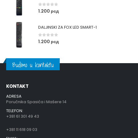
0
out of 5
1.200
рсд
DALJINSKI ZA FOX LED SMART-1
0
out of 5
1.200
рсд
Budimo u kontaktu
KONTAKT
ADRESA
Poručnika Spasića i Mašere 14
TELEFON:
+381 61 301 49 43
+381 11 618 09 03