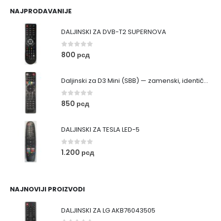
NAJPRODAVANIJE
DALJINSKI ZA DVB-T2 SUPERNOVA
0
out of 5
800
рсд
Daljinski za D3 Mini (SBB) — zamenski, identičan originalu
0
out of 5
850
рсд
DALJINSKI ZA TESLA LED-5
0
out of 5
1.200
рсд
NAJNOVIJI PROIZVODI
DALJINSKI ZA LG AKB76043505