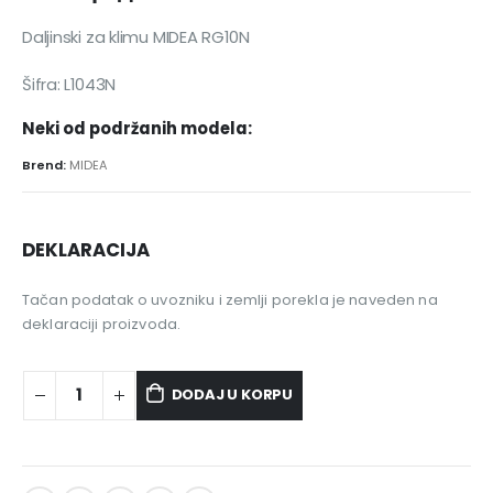
Daljinski za klimu MIDEA RG10N
Šifra: L1043N
Neki od podržanih modela:
Brend:
MIDEA
DEKLARACIJA
Tačan podatak o uvozniku i zemlji porekla je naveden na
deklaraciji proizvoda.
DODAJ U KORPU