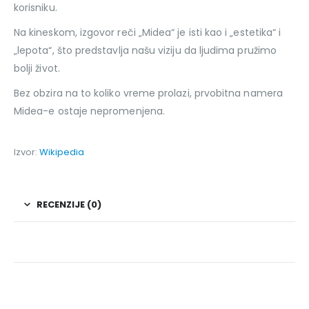
korisniku.
Na kineskom, izgovor reči „Midea“ je isti kao i „estetika“ i
„lepota“, što predstavlja našu viziju da ljudima pružimo
bolji život.
Bez obzira na to koliko vreme prolazi, prvobitna namera
Midea-e ostaje nepromenjena.
Izvor:
Wikipedia
RECENZIJE (0)