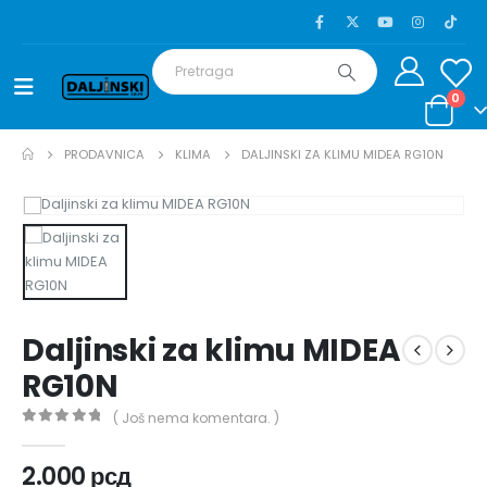
0
PRODAVNICA
KLIMA
DALJINSKI ZA KLIMU MIDEA RG10N
Daljinski za klimu MIDEA
RG10N
( Još nema komentara. )
0
out of 5
2.000
рсд