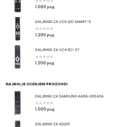
0
out of 5
1.000
рсд
DALJINSKI ZA VOX LED SMART-5
0
out of 5
1.200
рсд
DALJINSKI ZA VOX RC-37
0
out of 5
1.200
рсд
NAJBOLJE OCENJENI PROIZVODI
DALJINSKI ZA SAMSUNG AA59-00543A
0
out of 5
1.000
рсд
DALJINSKI ZA ADLER