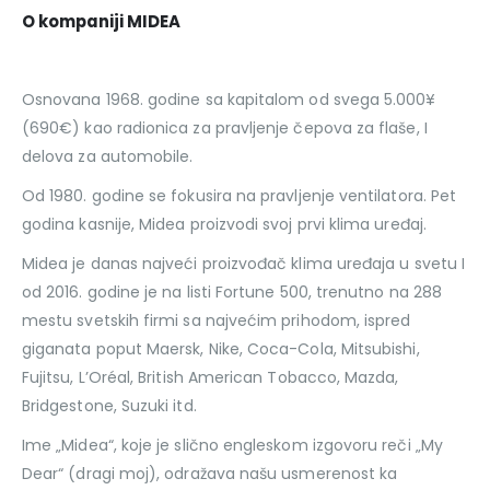
O kompaniji MIDEA
Osnovana 1968. godine sa kapitalom od svega 5.000¥
(690€) kao radionica za pravljenje čepova za flaše, I
delova za automobile.
Od 1980. godine se fokusira na pravljenje ventilatora. Pet
godina kasnije, Midea proizvodi svoj prvi klima uređaj.
Midea je danas najveći proizvođač klima uređaja u svetu I
od 2016. godine je na listi Fortune 500, trenutno na 288
mestu svetskih firmi sa najvećim prihodom, ispred
giganata poput Maersk, Nike, Coca-Cola, Mitsubishi,
Fujitsu, L’Oréal, British American Tobacco, Mazda,
Bridgestone, Suzuki itd.
Ime „Midea“, koje je slično engleskom izgovoru reči „My
Dear“ (dragi moj), odražava našu usmerenost ka