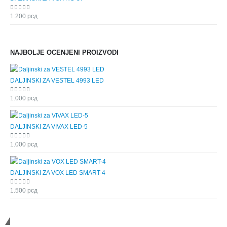
0
out of 5
1.200
рсд
NAJBOLJE OCENJENI PROIZVODI
DALJINSKI ZA VESTEL 4993 LED
0
out of 5
1.000
рсд
DALJINSKI ZA VIVAX LED-5
0
out of 5
1.000
рсд
DALJINSKI ZA VOX LED SMART-4
0
out of 5
1.500
рсд