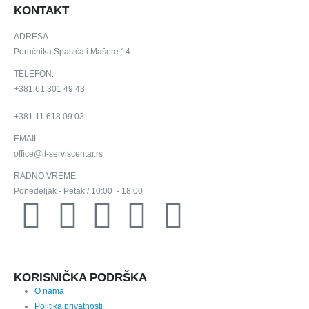
Budimo u kontaktu
KONTAKT
ADRESA
Poručnika Spasića i Mašere 14
TELEFON:
+381 61 301 49 43
+381 11 618 09 03
EMAIL:
office@it-serviscentar.rs
RADNO VREME
Ponedeljak - Petak / 10:00 - 18:00
KORISNIČKA PODRŠKA
O nama
Politika privatnosti