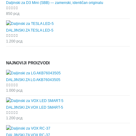
Daljinski za D3 Mini (SBB) — zamenski, identičan originalu
0
out of 5
850
рсд
DALJINSKI ZA TESLA LED-5
0
out of 5
1.200
рсд
NAJNOVIJI PROIZVODI
DALJINSKI ZA LG AKB76043505
0
out of 5
1.000
рсд
DALJINSKI ZA VOX LED SMART-5
0
out of 5
1.200
рсд
DALJINSKI ZA VOX RC-37