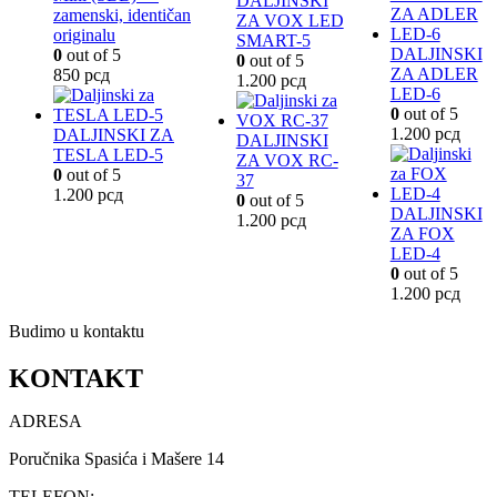
DALJINSKI
zamenski, identičan
ZA VOX LED
originalu
SMART-5
DALJINSKI
0
out of 5
0
out of 5
ZA ADLER
850
рсд
1.200
рсд
LED-6
0
out of 5
1.200
рсд
DALJINSKI ZA
DALJINSKI
TESLA LED-5
ZA VOX RC-
0
out of 5
37
1.200
рсд
0
out of 5
DALJINSKI
1.200
рсд
ZA FOX
LED-4
0
out of 5
1.200
рсд
Budimo u kontaktu
KONTAKT
ADRESA
Poručnika Spasića i Mašere 14
TELEFON: