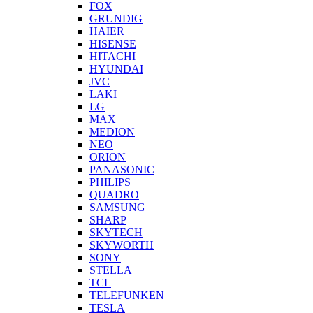
FOX
GRUNDIG
HAIER
HISENSE
HITACHI
HYUNDAI
JVC
LAKI
LG
MAX
MEDION
NEO
ORION
PANASONIC
PHILIPS
QUADRO
SAMSUNG
SHARP
SKYTECH
SKYWORTH
SONY
STELLA
TCL
TELEFUNKEN
TESLA