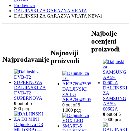
Prodavnica
DALJINSKI ZA GARAZNA VRATA
DALJINSKI ZA GARAZNA VRATA NEW-1
Najbolje
ocenjeni
proizvodi
Najnoviji
Najprodavanije
proizvodi
DALJINSKI ZA
DALJINSKI
DALJINSKI
DVB-T2
ZA
ZA LG
SUPERNOVA
SAMSUNG
AKB76043505
0
out of 5
AA59-
0
out of 5
800
рсд
00602A
1.000
рсд
0
out of 5
1.000
рсд
Daljinski za D3
Mini (SBB) —