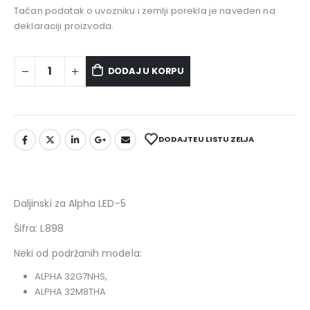
Tačan podatak o uvozniku i zemlji porekla je naveden na
deklaraciji proizvoda.
DODAJ U KORPU
DODAJTE U LISTU ZELJA
Daljinski za Alpha LED-5
Šifra: L898
Neki od podržanih modela:
ALPHA 32G7NHS,
ALPHA 32M8THA