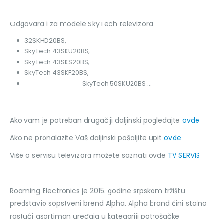
Odgovara i za modele SkyTech televizora
32SKHD20BS,
SkyTech 43SKU20BS,
SkyTech 43SKS20BS,
SkyTech 43SKF20BS,
SkyTech 50SKU20BS …
Ako vam je potreban drugačiji daljinski pogledajte
ovde
Ako ne pronalazite Vaš daljinski pošaljite upit
ovde
Više o servisu televizora možete saznati ovde
TV SERVIS
Roaming Electronics je 2015. godine srpskom tržištu
predstavio sopstveni brend Alpha. Alpha brand čini stalno
rastući asortiman uređaja u kategoriji potrošačke