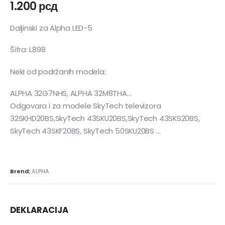
1.200
рсд
Daljinski za Alpha LED-5
Šifra: L898
Neki od podržanih modela:
ALPHA 32G7NHS, ALPHA 32M8THA…
Odgovara i za modele SkyTech televizora
32SKHD20BS,SkyTech 43SKU20BS,SkyTech 43SKS20BS,
SkyTech 43SKF20BS, SkyTech 50SKU20BS …
Brend:
ALPHA
DEKLARACIJA