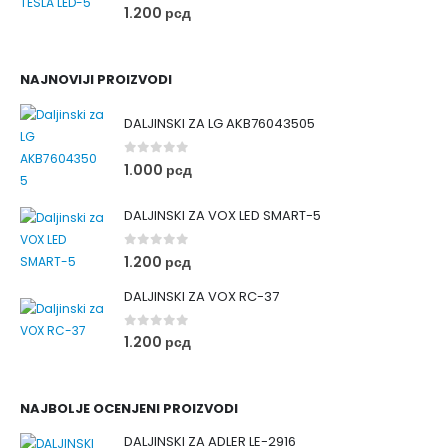
0
out of 5
1.200
рсд
NAJNOVIJI PROIZVODI
DALJINSKI ZA LG AKB76043505
0
out of 5
1.000
рсд
DALJINSKI ZA VOX LED SMART-5
0
out of 5
1.200
рсд
DALJINSKI ZA VOX RC-37
0
out of 5
1.200
рсд
NAJBOLJE OCENJENI PROIZVODI
DALJINSKI ZA ADLER LE-2916