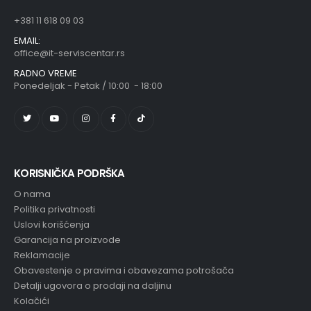
+381 11 618 09 03
EMAIL:
office@it-serviscentar.rs
RADNO VREME
Ponedeljak - Petak / 10:00 - 18:00
KORISNIČKA PODRŠKA
O nama
Politika privatnosti
Uslovi korišćenja
Garancija na proizvode
Reklamacije
Obavestenje o pravima i obavezama potrošača
Detalji ugovora o prodaji na daljinu
Kolačići