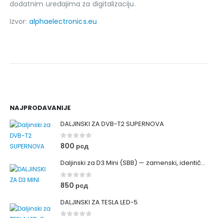
dodatnim uređajima za digitalizaciju.
Izvor:
alphaelectronics.eu
NAJPRODAVANIJE
DALJINSKI ZA DVB-T2 SUPERNOVA
0
out of 5
800
рсд
Daljinski za D3 Mini (SBB) — zamenski, identičan originalu
0
out of 5
850
рсд
DALJINSKI ZA TESLA LED-5