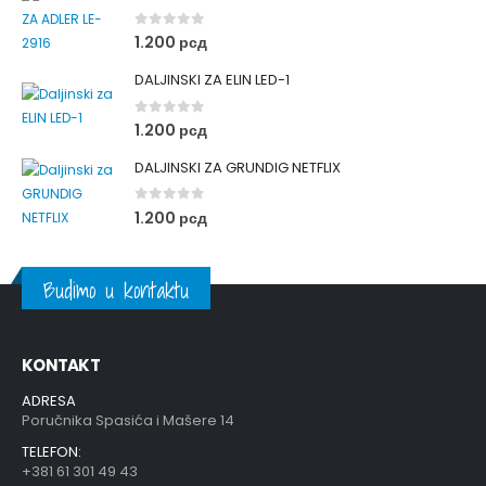
0
out of 5
1.200
рсд
DALJINSKI ZA ELIN LED-1
0
out of 5
1.200
рсд
DALJINSKI ZA GRUNDIG NETFLIX
0
out of 5
1.200
рсд
Budimo u kontaktu
KONTAKT
ADRESA
Poručnika Spasića i Mašere 14
TELEFON:
+381 61 301 49 43