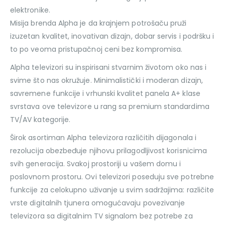
elektronike.
Misija brenda Alpha je da krajnjem potrošaču pruži
izuzetan kvalitet, inovativan dizajn, dobar servis i podršku i
to po veoma pristupačnoj ceni bez kompromisa.
Alpha televizori su inspirisani stvarnim životom oko nas i
svime što nas okružuje. Minimalistički i moderan dizajn,
savremene funkcije i vrhunski kvalitet panela A+ klase
svrstava ove televizore u rang sa premium standardima
TV/AV kategorije.
Širok asortiman Alpha televizora različitih dijagonala i
rezolucija obezbeđuje njihovu prilagodljivost korisnicima
svih generacija. Svakoj prostoriji u vašem domu i
poslovnom prostoru. Ovi televizori poseduju sve potrebne
funkcije za celokupno uživanje u svim sadržajima: različite
vrste digitalnih tjunera omogućavaju povezivanje
televizora sa digitalnim TV signalom bez potrebe za