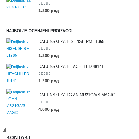
0
out of 5
1.200
рсд
NAJBOLJE OCENJENI PROIZVODI
DALJINSKI ZA HISENSE RM-L1365
0
out of 5
1.200
рсд
DALJINSKI ZA HITACHI LED 49141
0
out of 5
1.200
рсд
DALJINSKI ZA LG AN-MR21GA/S MAGIC
0
out of 5
4.000
рсд
Budimo u kontaktu
KONTAKT