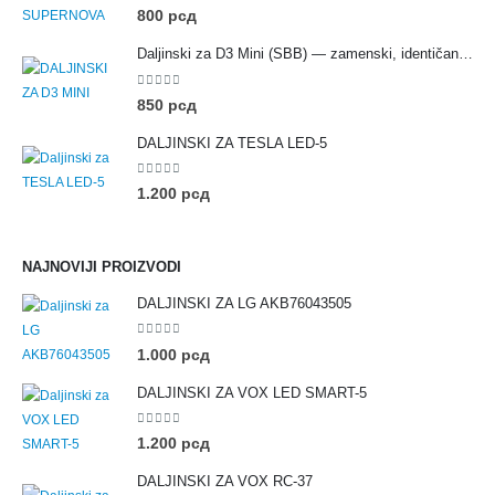
0
out of 5
800
рсд
Daljinski za D3 Mini (SBB) — zamenski, identičan originalu
0
out of 5
850
рсд
DALJINSKI ZA TESLA LED-5
0
out of 5
1.200
рсд
NAJNOVIJI PROIZVODI
DALJINSKI ZA LG AKB76043505
0
out of 5
1.000
рсд
DALJINSKI ZA VOX LED SMART-5
0
out of 5
1.200
рсд
DALJINSKI ZA VOX RC-37