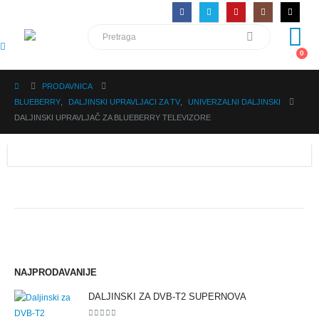
0
PRODAVNICA
BLUEBERRY
,
DALJINSKI UPRAVLJACI ZA TV
,
UNIVERZALNI DALJINSKI
DALJINSKI UPRAVLJAČ ZA BLUEBERRY TELEVIZORE
NAJPRODAVANIJE
DALJINSKI ZA DVB-T2 SUPERNOVA