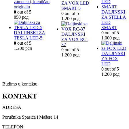
zamenski, identičan
ZA VOX LED
originalu
SMART-5
0
out of 5
DALJINSKI
0
out of 5
850
рсд
ZA STELLA
1.200
рсд
LED
SMART
DALJINSKI ZA
0
out of 5
DALJINSKI
TESLA LED-5
1.000
рсд
ZA VOX RC-
0
out of 5
37
1.200
рсд
0
out of 5
DALJINSKI
1.200
рсд
ZA FOX
LED
0
out of 5
1.200
рсд
Budimo u kontaktu
KONTAKT
ADRESA
Poručnika Spasića i Mašere 14
TELEFON: