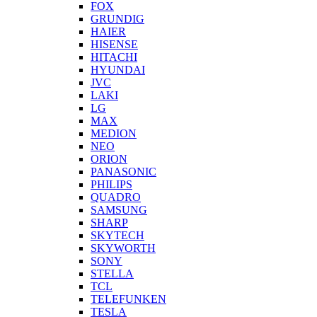
FOX
GRUNDIG
HAIER
HISENSE
HITACHI
HYUNDAI
JVC
LAKI
LG
MAX
MEDION
NEO
ORION
PANASONIC
PHILIPS
QUADRO
SAMSUNG
SHARP
SKYTECH
SKYWORTH
SONY
STELLA
TCL
TELEFUNKEN
TESLA