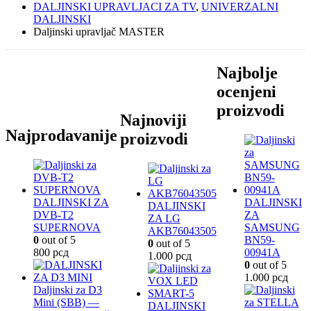
DALJINSKI UPRAVLJACI ZA TV
,
UNIVERZALNI
DALJINSKI
Daljinski upravljač MASTER
Najbolje
ocenjeni
proizvodi
Najnoviji
Najprodavanije
proizvodi
DALJINSKI ZA
DALJINSKI
DALJINSKI
DVB-T2
ZA
ZA LG
SUPERNOVA
SAMSUNG
AKB76043505
0
out of 5
BN59-
0
out of 5
800
рсд
00941A
1.000
рсд
0
out of 5
1.000
рсд
Daljinski za D3
Mini (SBB) —
DALJINSKI