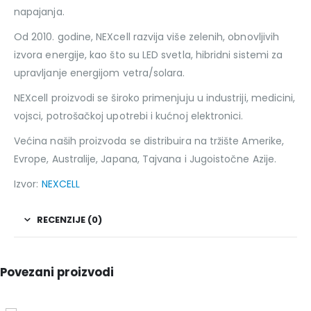
napajanja.
Od 2010. godine, NEXcell razvija više zelenih, obnovljivih
izvora energije, kao što su LED svetla, hibridni sistemi za
upravljanje energijom vetra/solara.
NEXcell proizvodi se široko primenjuju u industriji, medicini,
vojsci, potrošačkoj upotrebi i kućnoj elektronici.
Većina naših proizvoda se distribuira na tržište Amerike,
Evrope, Australije, Japana, Tajvana i Jugoistočne Azije.
Izvor:
NEXCELL
RECENZIJE (0)
Povezani proizvodi