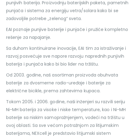
punjivih baterija. Proizvodnju baterijskih paketa, pametnih
punjača i sistema za energiju vetra/solara kako bi se
zadovoljile potrebe „zelenog“ sveta.
EAI poznaje punjive baterije i punjače i pružiće kompletno
rešenje za napajanje.
Sa duhom kontinuirane inovacije, EAI tim za istraživanje i
razvoj posvećuje sve napore razvoju naprednih punjivih
baterija i punjača kako bi bio lider na tržištu.
Od 2003. godine, naš asortiman proizvoda obuhvata
baterije za dvosmerne radio-uređaje i baterije za
električne bicikle, prema zahtevima kupaca.
Tokom 2005. i 2006. godine, naši inženjeri su razvili seriju
Ni-MH baterija za visoke i niske temperature, kao i Ni-MH
baterije sa niskim samopražnjenjem, vodeći na tržištu u
ovoj oblasti. Sa sve većom potražnjom za litijumskim
baterijama, NEXcell je predstavio litijumski sistem