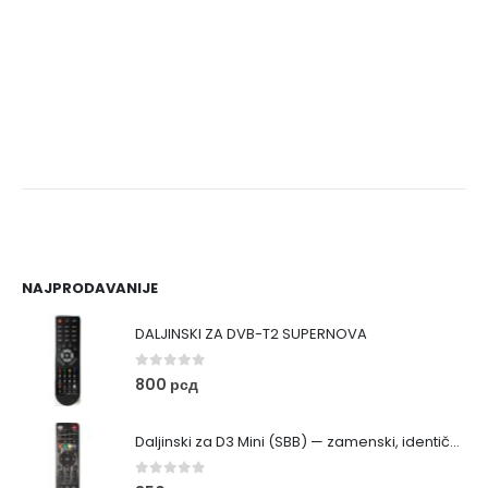
NAJPRODAVANIJE
DALJINSKI ZA DVB-T2 SUPERNOVA
0
out of 5
800
рсд
Daljinski za D3 Mini (SBB) — zamenski, identičan originalu
0
out of 5