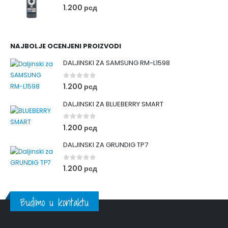
0
out of 5
1.200
рсд
NAJBOLJE OCENJENI PROIZVODI
DALJINSKI ZA SAMSUNG RM-L1598
0
out of 5
1.200
рсд
DALJINSKI ZA BLUEBERRY SMART
0
out of 5
1.200
рсд
DALJINSKI ZA GRUNDIG TP7
0
out of 5
1.200
рсд
Budimo u kontaktu