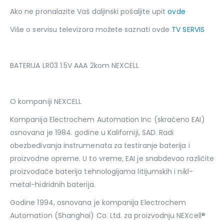
Ako ne pronalazite Vaš daljinski pošaljite upit
ovde
Više o servisu televizora možete saznati ovde
TV SERVIS
BATERIJA LR03 1.5V AAA 2kom NEXCELL
O kompaniji NEXCELL
Kompanija Electrochem Automation Inc (skraćeno EAI)
osnovana je 1984. godine u Kaliforniji, SAD. Radi
obezbeđivanja instrumenata za testiranje baterija i
proizvodne opreme. U to vreme, EAI je snabdevao različite
proizvođače baterija tehnologijama litijumskih i nikl-
metal-hidridnih baterija.
Godine 1994, osnovana je kompanija Electrochem
Automation (Shanghai) Co. Ltd. za proizvodnju NEXcell®