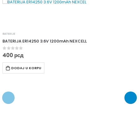
BATERIJE
BATERIJA ER14250 3.6V 1200mAh NEXCELL
0
out of 5
400
рсд
DODAJ U KORPU