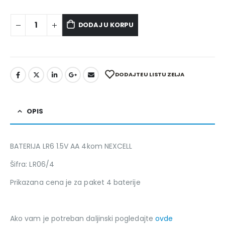
DODAJ U KORPU
DODAJTE U LISTU ZELJA
OPIS
BATERIJA LR6 1.5V AA 4kom NEXCELL
Šifra: LR06/4
Prikazana cena je za paket 4 baterije
Ako vam je potreban daljinski pogledajte
ovde