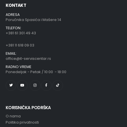
KONTAKT
ADRESA
Poručnika Spasića i Mašere 14
TELEFON:
+381 61 301 49 43
+381 11 618 09 03
EMAIL:
office@it-serviscentar.rs
RADNO VREME
Ponedeljak - Petak / 10:00 - 18:00
KORISNIČKA PODRŠKA
O nama
Politika privatnosti