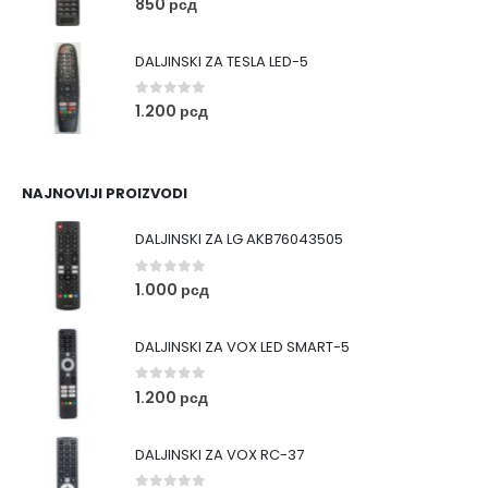
850
рсд
DALJINSKI ZA TESLA LED-5
0
out of 5
1.200
рсд
NAJNOVIJI PROIZVODI
DALJINSKI ZA LG AKB76043505
0
out of 5
1.000
рсд
DALJINSKI ZA VOX LED SMART-5
0
out of 5
1.200
рсд
DALJINSKI ZA VOX RC-37