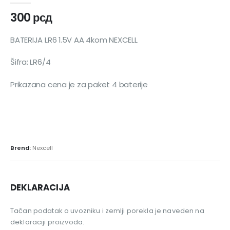
300
рсд
BATERIJA LR6 1.5V AA 4kom NEXCELL
Šifra: LR6/4
Prikazana cena je za paket 4 baterije
Brend:
Nexcell
DEKLARACIJA
Tačan podatak o uvozniku i zemlji porekla je naveden na
deklaraciji proizvoda.