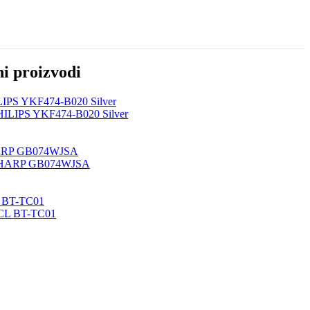
ni proizvodi
ILIPS YKF474-B020 Silver
SHARP GB074WJSA
CL BT-TC01