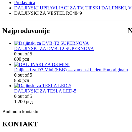
Prodavnica
DALJINSKI UPRAVLJACI ZA TV
,
TIPSKI DALJINSKI
,
V
DALJINSKI ZA VESTEL RC4849
Najprodavanije
N
DALJINSKI ZA DVB-T2 SUPERNOVA
0
out of 5
800
рсд
Daljinski za D3 Mini (SBB) — zamenski, identičan originalu
0
out of 5
850
рсд
DALJINSKI ZA TESLA LED-5
0
out of 5
1.200
рсд
Budimo u kontaktu
KONTAKT