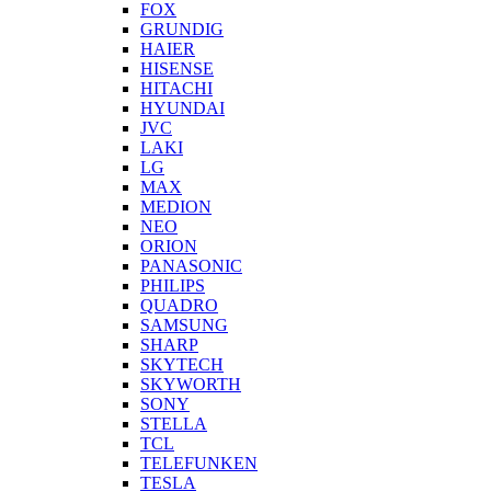
FOX
GRUNDIG
HAIER
HISENSE
HITACHI
HYUNDAI
JVC
LAKI
LG
MAX
MEDION
NEO
ORION
PANASONIC
PHILIPS
QUADRO
SAMSUNG
SHARP
SKYTECH
SKYWORTH
SONY
STELLA
TCL
TELEFUNKEN
TESLA