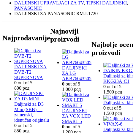
DALJINSKI UPRAVLJACI ZA TV
,
TIPSKI DALJINSKI
,
PANASONIC
DALJINSKI ZA PANASONIC RM-L1720
Najnoviji
Najprodavanije
proizvodi
Najbolje ocen
proizvodi
DALJINSKI ZA
DALJINSKI
DVB-T2
ZA LG
Daljinski za k
SUPERNOVA
AKB76043505
KKG23A-C1
0
out of 5
0
out of 5
0
out of 5
800
рсд
1.000
рсд
1.500
рсд
Daljinski za k
Daljinski za D3
0
out of 5
Mini (SBB) —
DALJINSKI
1.500
рсд
zamenski,
ZA VOX LED
identičan originalu
SMART-5
0
out of 5
0
out of 5
Daljinski za k
850
рсд
1.200
рсд