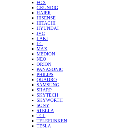
FOX
GRUNDIG
HAIER
HISENSE
HITACHI
HYUNDAI
JVC
LAKI
LG
MAX
MEDION
NEO
ORION
PANASONIC
PHILIPS
QUADRO
SAMSUNG
SHARP
SKYTECH
SKYWORTH
SONY
STELLA
TCL
TELEFUNKEN
TESLA