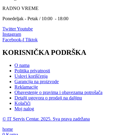
RADNO VREME
Ponedeljak - Petak / 10:00 - 18:00
Twitter
Youtube
Instagram
Facebook-f
Tiktok
KORISNIČKA PODRŠKA
O nama
Politika privatnosti
Uslovi korišćenja
Garancija na proizvode
Reklamacije
Obavestenje o pravima i obavezama potrošača
Detalji ugovora o prodaji na daljinu
Kolačići
Moj nalog
© IT Servis Centar. 2025. Sva prava zadržana
home
0
Korpa