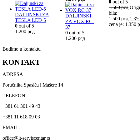
0
out of 5
1.500
рсд
Origi
bila:
DALJINSKI ZA
DALJINSKI
1.500 рсд.
1.35
TESLA LED-5
ZA VOX RC-
cena je: 1.350 
0
out of 5
37
1.200
рсд
0
out of 5
1.200
рсд
Budimo u kontaktu
KONTAKT
ADRESA
Poručnika Spasića i Mašere 14
TELEFON:
+381 61 301 49 43
+381 11 618 09 03
EMAIL:
office@it-serviscentar.rs