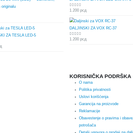
 originalu
0
out of 5
1.200
рсд
 5
DALJINSKI ZA VOX RC-37
KI ZA TESLA LED-5
0
out of 5
1.200
рсд
 5
д
KORISNIČKA PODRŠKA
O nama
Politika privatnosti
Uslovi korišćenja
Garancija na proizvode
Reklamacije
Obavestenje o pravima i obav
potrošača
Detalji ugovora o prodaji na dalj