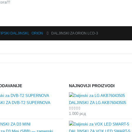
ora!!!
TIPSKI DALJINSKI
,
ORION
DALJINSKI ZA ORION LCD-3
ODAVANIJE
NAJNOVIJI PROIZVODI
SKI ZA DVB-T2 SUPERNOVA
DALJINSKI ZA LG AKB76043505
 5
0
out of 5
1.000
рсд
i za D3 Mini (SBB) — zamenski,
DALJINSKI ZA VOX LED SMART-5