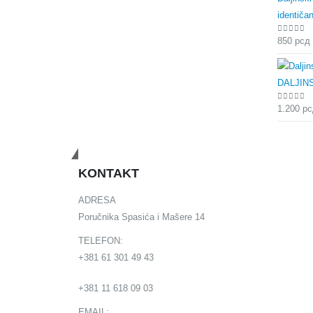
identičan
0
out of
850
рсд
DALJINS
0
out of
1.200
рс
Budimo u kontaktu
KONTAKT
ADRESA
Poručnika Spasića i Mašere 14
TELEFON:
+381 61 301 49 43
+381 11 618 09 03
EMAIL: