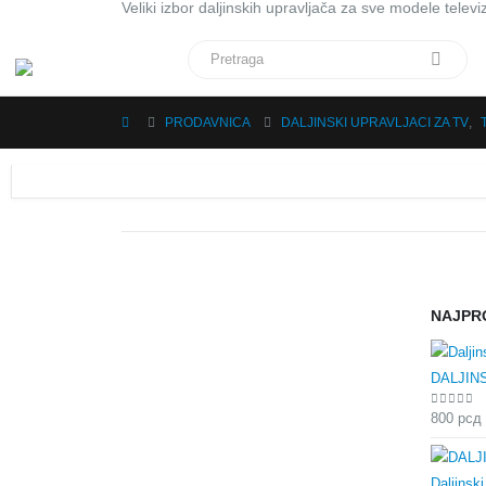
Veliki izbor daljinskih upravljača za sve modele televiz
PRODAVNICA
DALJINSKI UPRAVLJACI ZA TV
,
NAJPR
DALJIN
0
out of
800
рсд
Daljinsk