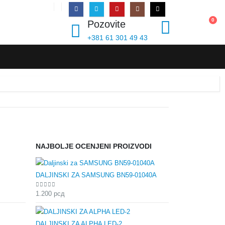
PRIJAVI SE
0
Pozovite
+381 61 301 49 43
NAJBOLJE OCENJENI PROIZVODI
DALJINSKI ZA SAMSUNG BN59-01040A
0
out of 5
1.200
рсд
DALJINSKI ZA ALPHA LED-2