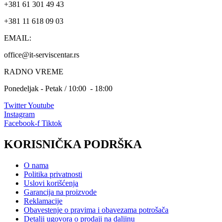
+381 61 301 49 43
+381 11 618 09 03
EMAIL:
office@it-serviscentar.rs
RADNO VREME
Ponedeljak - Petak / 10:00 - 18:00
Twitter
Youtube
Instagram
Facebook-f
Tiktok
KORISNIČKA PODRŠKA
O nama
Politika privatnosti
Uslovi korišćenja
Garancija na proizvode
Reklamacije
Obavestenje o pravima i obavezama potrošača
Detalji ugovora o prodaji na daljinu