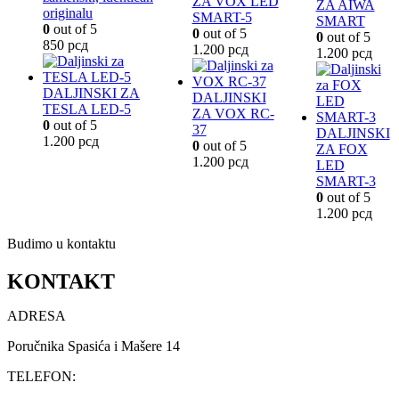
ZA VOX LED
ZA AIWA
originalu
SMART-5
SMART
0
out of 5
0
out of 5
0
out of 5
850
рсд
1.200
рсд
1.200
рсд
DALJINSKI ZA
DALJINSKI
TESLA LED-5
ZA VOX RC-
0
out of 5
37
DALJINSKI
1.200
рсд
0
out of 5
ZA FOX
1.200
рсд
LED
SMART-3
0
out of 5
1.200
рсд
Budimo u kontaktu
KONTAKT
ADRESA
Poručnika Spasića i Mašere 14
TELEFON: