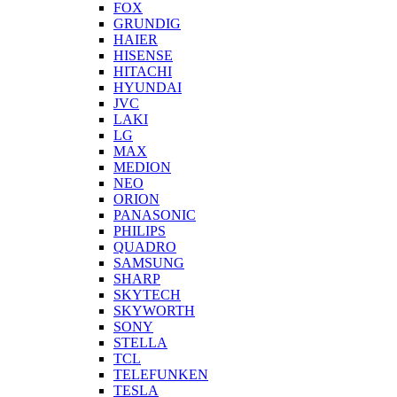
FOX
GRUNDIG
HAIER
HISENSE
HITACHI
HYUNDAI
JVC
LAKI
LG
MAX
MEDION
NEO
ORION
PANASONIC
PHILIPS
QUADRO
SAMSUNG
SHARP
SKYTECH
SKYWORTH
SONY
STELLA
TCL
TELEFUNKEN
TESLA