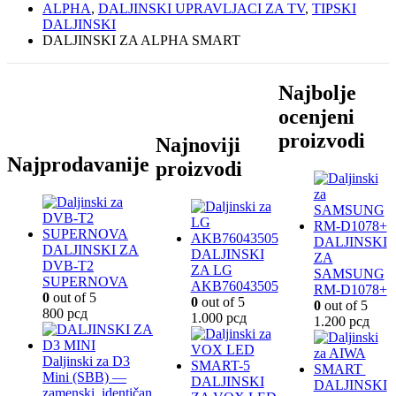
ALPHA
,
DALJINSKI UPRAVLJACI ZA TV
,
TIPSKI
DALJINSKI
DALJINSKI ZA ALPHA SMART
Najbolje
ocenjeni
proizvodi
Najnoviji
Najprodavanije
proizvodi
DALJINSKI
DALJINSKI ZA
DALJINSKI
ZA
DVB-T2
ZA LG
SAMSUNG
SUPERNOVA
AKB76043505
RM-D1078+
0
out of 5
0
out of 5
0
out of 5
800
рсд
1.000
рсд
1.200
рсд
Daljinski za D3
Mini (SBB) —
DALJINSKI
DALJINSKI
zamenski, identičan