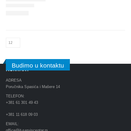
Budimo u kontaktu
KONTAKT
ADRESA
Poručnika Spasića i Mašere 14
TELEFON:
+381 61 301 49 43
+381 11 618 09 03
EMAIL:
office@it-serviscentar.rs