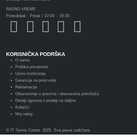
RADNO VREME
Ponedeljak - Petak / 10:00 - 18:00
KORISNIČKA PODRŠKA
O nama
Politika privatnosti
Uslovi korišćenja
Garancija na proizvode
Reklamacije
Obavestenje o pravima i obavezama potrošača
Detalji ugovora o prodaji na daljinu
Kolačići
Moj nalog
© IT Servis Centar. 2025. Sva prava zadržana