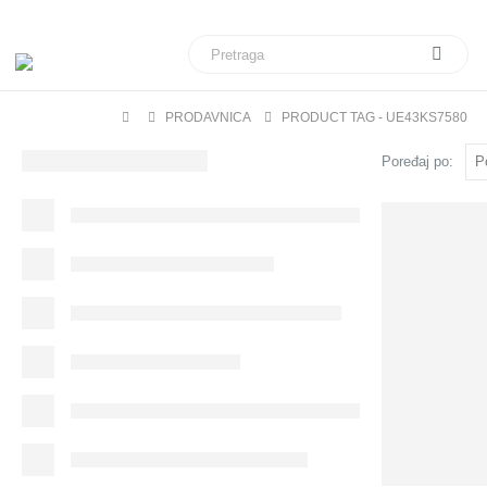
Veliki izbor daljinskih upravljača za sve modele telev
PRODAVNICA
PRODUCT TAG -
UE43KS7580
Poređaj po: