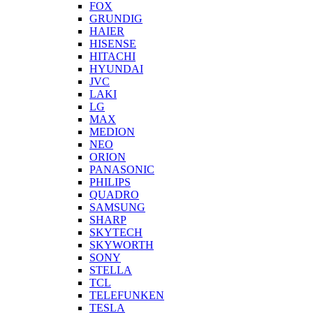
FOX
GRUNDIG
HAIER
HISENSE
HITACHI
HYUNDAI
JVC
LAKI
LG
MAX
MEDION
NEO
ORION
PANASONIC
PHILIPS
QUADRO
SAMSUNG
SHARP
SKYTECH
SKYWORTH
SONY
STELLA
TCL
TELEFUNKEN
TESLA