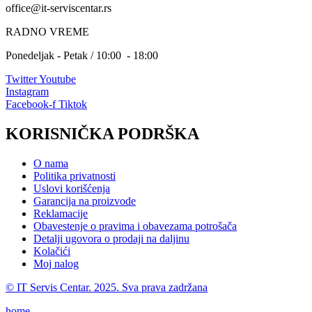
office@it-serviscentar.rs
RADNO VREME
Ponedeljak - Petak / 10:00 - 18:00
Twitter
Youtube
Instagram
Facebook-f
Tiktok
KORISNIČKA PODRŠKA
O nama
Politika privatnosti
Uslovi korišćenja
Garancija na proizvode
Reklamacije
Obavestenje o pravima i obavezama potrošača
Detalji ugovora o prodaji na daljinu
Kolačići
Moj nalog
© IT Servis Centar. 2025. Sva prava zadržana
home