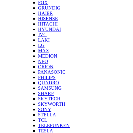
FOX
GRUNDIG
HAIER
HISENSE
HITACHI
HYUNDAI
JVC
LAKI
LG
MAX
MEDION
NEO
ORION
PANASONIC
PHILIPS
QUADRO
SAMSUNG
SHARP
SKYTECH
SKYWORTH
SONY
STELLA
TCL
TELEFUNKEN
TESLA