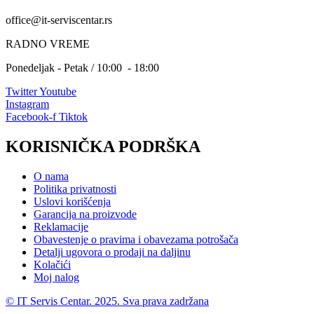
office@it-serviscentar.rs
RADNO VREME
Ponedeljak - Petak / 10:00 - 18:00
Twitter
Youtube
Instagram
Facebook-f
Tiktok
KORISNIČKA PODRŠKA
O nama
Politika privatnosti
Uslovi korišćenja
Garancija na proizvode
Reklamacije
Obavestenje o pravima i obavezama potrošača
Detalji ugovora o prodaji na daljinu
Kolačići
Moj nalog
© IT Servis Centar. 2025. Sva prava zadržana