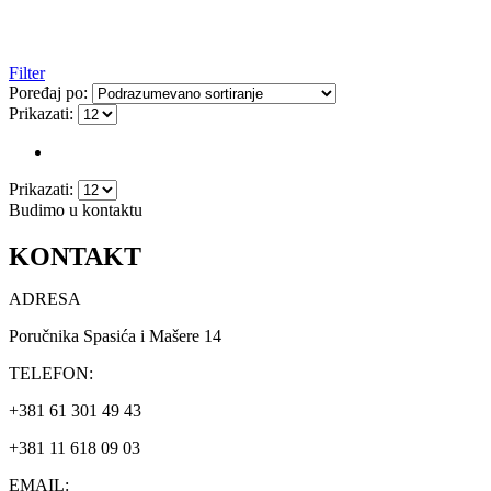
Filter
Poređaj po:
Prikazati:
Prikazati:
Budimo u kontaktu
KONTAKT
ADRESA
Poručnika Spasića i Mašere 14
TELEFON:
+381 61 301 49 43
+381 11 618 09 03
EMAIL: