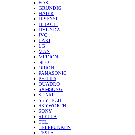
FOX
GRUNDIG
HAIER
HISENSE
HITACHI
HYUNDAI
JVC
LAKI
LG
MAX
MEDION
NEO
ORION
PANASONIC
PHILIPS
QUADRO
SAMSUNG
SHARP
SKYTECH
SKYWORTH
SONY
STELLA
TCL
TELEFUNKEN
TESLA