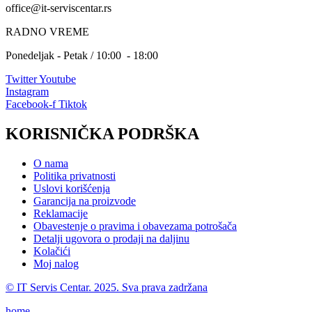
office@it-serviscentar.rs
RADNO VREME
Ponedeljak - Petak / 10:00 - 18:00
Twitter
Youtube
Instagram
Facebook-f
Tiktok
KORISNIČKA PODRŠKA
O nama
Politika privatnosti
Uslovi korišćenja
Garancija na proizvode
Reklamacije
Obavestenje o pravima i obavezama potrošača
Detalji ugovora o prodaji na daljinu
Kolačići
Moj nalog
© IT Servis Centar. 2025. Sva prava zadržana
home