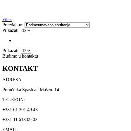
Filter
Poređaj po:
Prikazati:
Prikazati:
Budimo u kontaktu
KONTAKT
ADRESA
Poručnika Spasića i Mašere 14
TELEFON:
+381 61 301 49 43
+381 11 618 09 03
EMAIL: