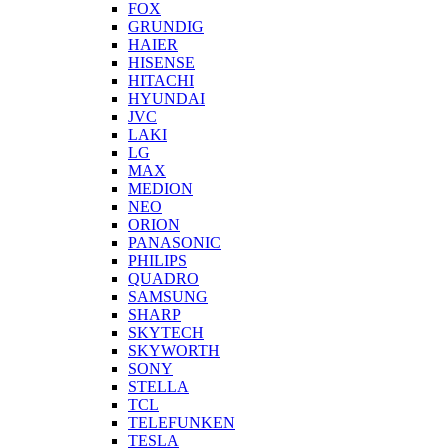
FOX
GRUNDIG
HAIER
HISENSE
HITACHI
HYUNDAI
JVC
LAKI
LG
MAX
MEDION
NEO
ORION
PANASONIC
PHILIPS
QUADRO
SAMSUNG
SHARP
SKYTECH
SKYWORTH
SONY
STELLA
TCL
TELEFUNKEN
TESLA