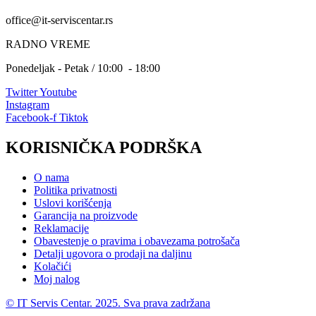
office@it-serviscentar.rs
RADNO VREME
Ponedeljak - Petak / 10:00 - 18:00
Twitter
Youtube
Instagram
Facebook-f
Tiktok
KORISNIČKA PODRŠKA
O nama
Politika privatnosti
Uslovi korišćenja
Garancija na proizvode
Reklamacije
Obavestenje o pravima i obavezama potrošača
Detalji ugovora o prodaji na daljinu
Kolačići
Moj nalog
© IT Servis Centar. 2025. Sva prava zadržana