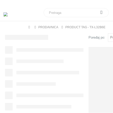
Veliki izbor daljinskih upravljača za sve modele telev
PRODAVNICA
PRODUCT TAG -
TX-L32B6E
Poređaj po: