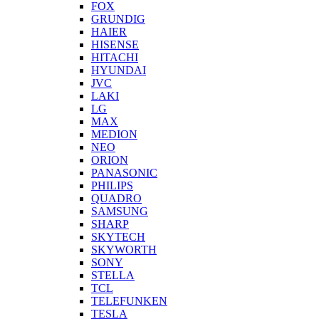
FOX
GRUNDIG
HAIER
HISENSE
HITACHI
HYUNDAI
JVC
LAKI
LG
MAX
MEDION
NEO
ORION
PANASONIC
PHILIPS
QUADRO
SAMSUNG
SHARP
SKYTECH
SKYWORTH
SONY
STELLA
TCL
TELEFUNKEN
TESLA