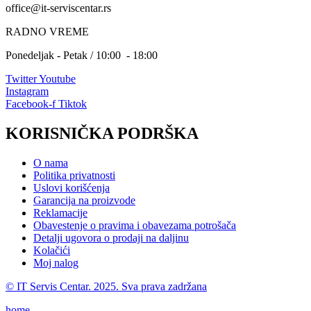
office@it-serviscentar.rs
RADNO VREME
Ponedeljak - Petak / 10:00 - 18:00
Twitter
Youtube
Instagram
Facebook-f
Tiktok
KORISNIČKA PODRŠKA
O nama
Politika privatnosti
Uslovi korišćenja
Garancija na proizvode
Reklamacije
Obavestenje o pravima i obavezama potrošača
Detalji ugovora o prodaji na daljinu
Kolačići
Moj nalog
© IT Servis Centar. 2025. Sva prava zadržana
home