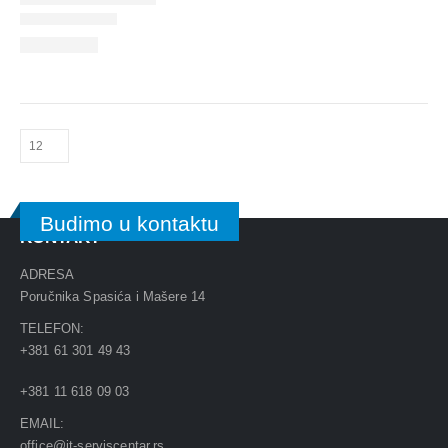
Budimo u kontaktu
KONTAKT
ADRESA
Poručnika Spasića i Mašere 14
TELEFON:
+381 61 301 49 43
+381 11 618 09 03
EMAIL:
office@it-serviscentar.rs