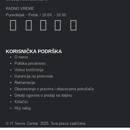
RADNO VREME
Ponedeljak - Petak / 10:00 - 18:00
KORISNIČKA PODRŠKA
O nama
Politika privatnosti
Uslovi korišćenja
Garancija na proizvode
Reklamacije
Obavestenje o pravima i obavezama potrošača
Detalji ugovora o prodaji na daljinu
Kolačići
Moj nalog
© IT Servis Centar. 2025. Sva prava zadržana