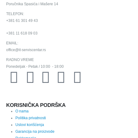
Poručnika Spasića i Mašere 14
TELEFON:
+381 61 301 49 43
+381 11 618 09 03
EMAIL:
office@it-serviscentar.rs
RADNO VREME
Ponedeljak - Petak / 10:00 - 18:00
KORISNIČKA PODRŠKA
O nama
Politika privatnosti
Uslovi korišćenja
Garancija na proizvode