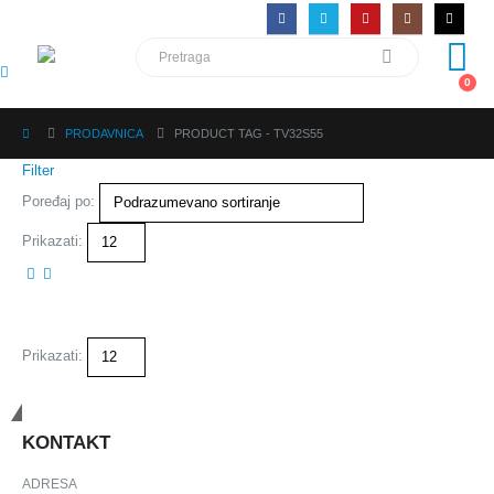
0
PRODAVNICA
PRODUCT TAG -
TV32S55
Filter
Poređaj po:
Prikazati:
Prikazati:
Budimo u kontaktu
KONTAKT
ADRESA