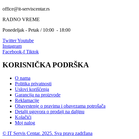
office@it-serviscentar.rs
RADNO VREME
Ponedeljak - Petak / 10:00 - 18:00
Twitter
Youtube
Instagram
Facebook-f
Tiktok
KORISNIČKA PODRŠKA
O nama
Politika privatnosti
Uslovi korišćenja
Garancija na proizvode
Reklamacije
Obavestenje o pravima i obavezama potrošača
Detalji ugovora o prodaji na daljinu
Kolačići
Moj nalog
© IT Servis Centar. 2025. Sva prava zadržana