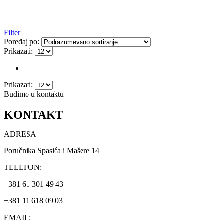
Filter
Poređaj po:
Prikazati:
Prikazati:
Budimo u kontaktu
KONTAKT
ADRESA
Poručnika Spasića i Mašere 14
TELEFON:
+381 61 301 49 43
+381 11 618 09 03
EMAIL: