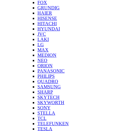
FOX
GRUNDIG
HAIER
HISENSE
HITACHI
HYUNDAI
JVC
LAKI
LG
MAX
MEDION
NEO
ORION
PANASONIC
PHILIPS
QUADRO
SAMSUNG
SHARP
SKYTECH
SKYWORTH
SONY
STELLA
TCL
TELEFUNKEN
TESLA