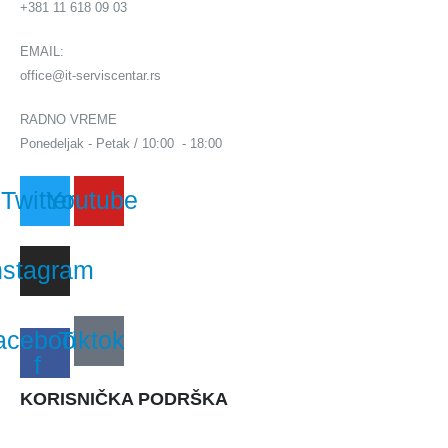
+381 11 618 09 03
EMAIL:
office@it-serviscentar.rs
RADNO VREME
Ponedeljak - Petak / 10:00 - 18:00
Twitter
Youtube
nstagram
acebook-
Tiktok
f
KORISNIČKA PODRŠKA