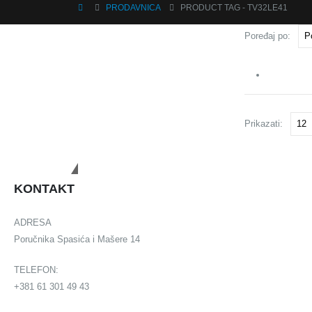
PRODAVNICA
PRODUCT TAG -
TV32LE41
Poređaj po:
Prikazati:
Budimo u kontaktu
KONTAKT
ADRESA
Poručnika Spasića i Mašere 14
TELEFON:
+381 61 301 49 43