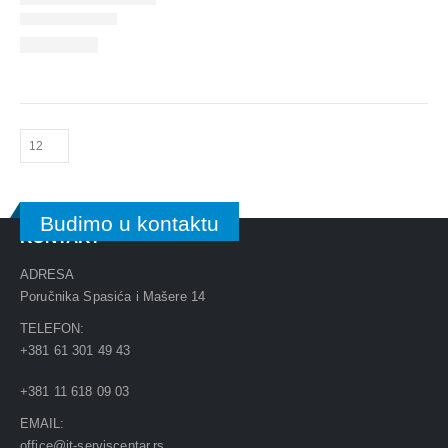
Budimo u kontaktu
KONTAKT
ADRESA
Poručnika Spasića i Mašere 14
TELEFON:
+381 61 301 49 43
+381 11 618 09 03
EMAIL:
office@it-serviscentar.rs