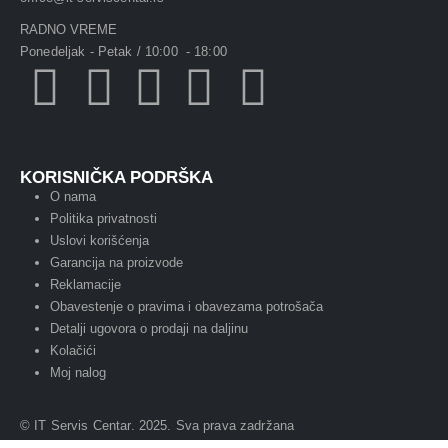
RADNO VREME
Ponedeljak - Petak / 10:00 - 18:00
KORISNIČKA PODRŠKA
O nama
Politika privatnosti
Uslovi korišćenja
Garancija na proizvode
Reklamacije
Obavestenje o pravima i obavezama potrošača
Detalji ugovora o prodaji na daljinu
Kolačići
Moj nalog
© IT Servis Centar. 2025. Sva prava zadržana