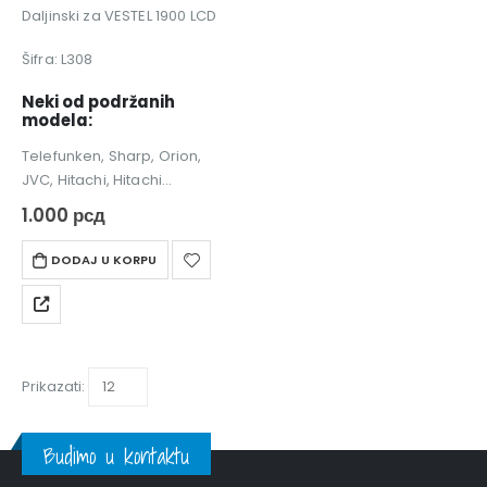
0
out of 5
Daljinski za VESTEL 1900 LCD
Šifra: L308
Neki od podržanih
modela:
Telefunken, Sharp, Orion,
JVC, Hitachi, Hitachi
LCDTV19101DVDAT
1.000
рсд
,LCDTV19101DVDDE ,
LCDTV19101DVDDK
DODAJ U KORPU
LCDTV19101DVDIE , MEDION
MD30361
Zamena za ovaj daljinski je:
TP VESTEL RC1910…
Prikazati:
Budimo u kontaktu