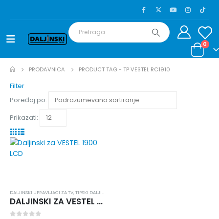
0
PRODAVNICA
PRODUCT TAG -
TP VESTEL RC1910
Filter
Poređaj po:
Prikazati:
DALJINSKI UPRAVLJACI ZA TV
,
TIPSKI DALJINSKI
,
VESTEL
DALJINSKI ZA VESTEL 1900 LCD