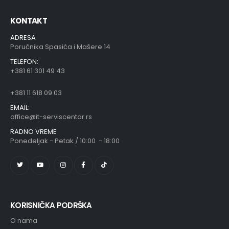
KONTAKT
ADRESA
Poručnika Spasića i Mašere 14
TELEFON:
+381 61 301 49 43
+381 11 618 09 03
EMAIL:
office@it-serviscentar.rs
RADNO VREME
Ponedeljak - Petak / 10:00 - 18:00
KORISNIČKA PODRŠKA
O nama