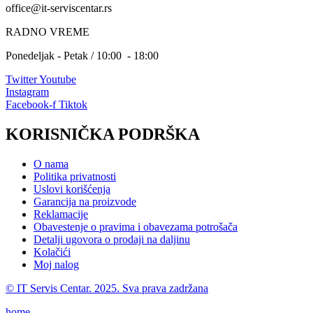
office@it-serviscentar.rs
RADNO VREME
Ponedeljak - Petak / 10:00 - 18:00
Twitter
Youtube
Instagram
Facebook-f
Tiktok
KORISNIČKA PODRŠKA
O nama
Politika privatnosti
Uslovi korišćenja
Garancija na proizvode
Reklamacije
Obavestenje o pravima i obavezama potrošača
Detalji ugovora o prodaji na daljinu
Kolačići
Moj nalog
© IT Servis Centar. 2025. Sva prava zadržana
home