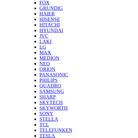
FOX
GRUNDIG
HAIER
HISENSE
HITACHI
HYUNDAI
JVC
LAKI
LG
MAX
MEDION
NEO
ORION
PANASONIC
PHILIPS
QUADRO
SAMSUNG
SHARP
SKYTECH
SKYWORTH
SONY
STELLA
TCL
TELEFUNKEN
TESLA