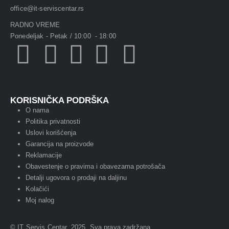
office@it-serviscentar.rs
RADNO VREME
Ponedeljak - Petak / 10:00 - 18:00
KORISNIČKA PODRŠKA
O nama
Politika privatnosti
Uslovi korišćenja
Garancija na proizvode
Reklamacije
Obavestenje o pravima i obavezama potrošača
Detalji ugovora o prodaji na daljinu
Kolačići
Moj nalog
© IT Servis Centar. 2025. Sva prava zadržana