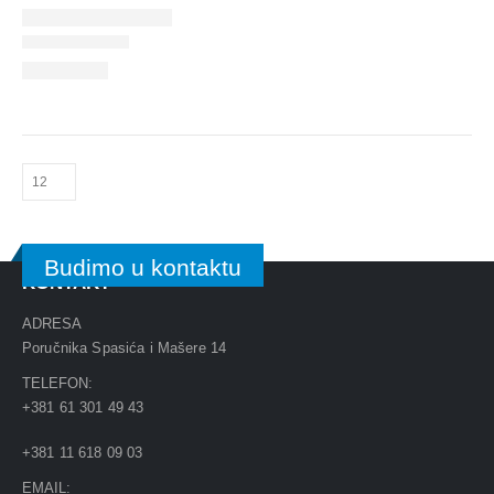
Budimo u kontaktu
KONTAKT
ADRESA
Poručnika Spasića i Mašere 14
TELEFON:
+381 61 301 49 43
+381 11 618 09 03
EMAIL: