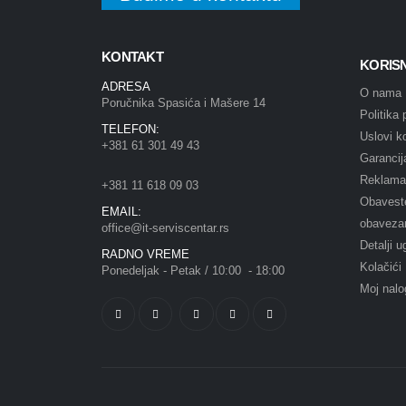
KONTAKT
KORIS
ADRESA
O nama
Poručnika Spasića i Mašere 14
Politika 
TELEFON:
Uslovi k
+381 61 301 49 43
Garancij
Reklama
+381 11 618 09 03
Obaveste
EMAIL:
obaveza
office@it-serviscentar.rs
Detalji u
RADNO VREME
Kolačići
Ponedeljak - Petak / 10:00 - 18:00
Moj nalo