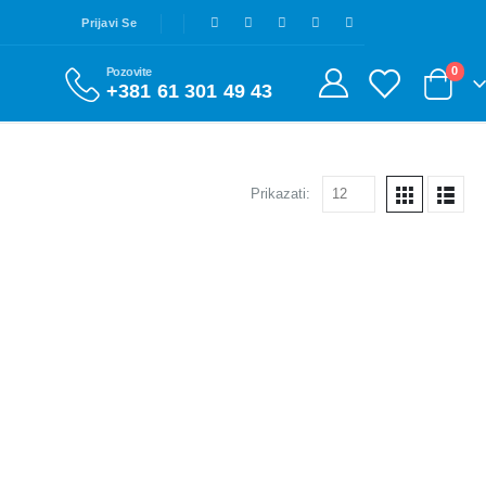
Prijavi Se
0
Pozovite
+381 61 301 49 43
Prikazati: