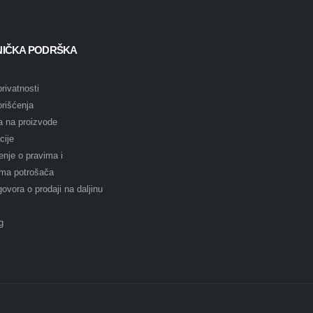
NIČKA PODRŠKA
privatnosti
orišćenja
a na proizvode
cije
nje o pravima i
ma potrošača
govora o prodaji na daljinu
g