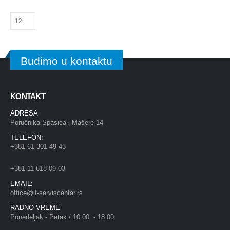
Budimo u kontaktu
KONTAKT
ADRESA
Poručnika Spasića i Mašere 14
TELEFON:
+381 61 301 49 43
+381 11 618 09 03
EMAIL:
office@it-serviscentar.rs
RADNO VREME
Ponedeljak - Petak / 10:00 - 18:00