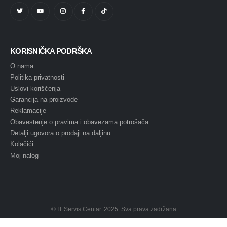
KORISNIČKA PODRŠKA
O nama
Politika privatnosti
Uslovi korišćenja
Garancija na proizvode
Reklamacije
Obavestenje o pravima i obavezama potrošača
Detalji ugovora o prodaji na daljinu
Kolačići
Moj nalog
© IT Servis Centar. 2025. Sva prava zadržana