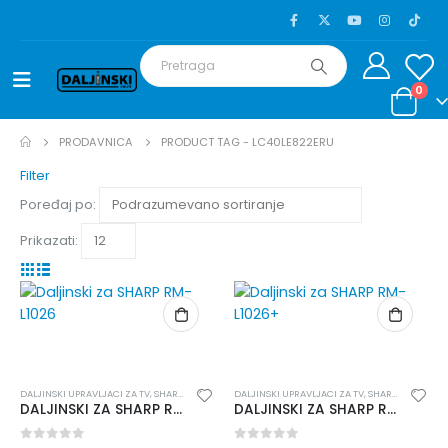
0
PRODAVNICA
PRODUCT TAG -
LC40LE822ERU
Filter
Poređaj po:
Prikazati:
DALJINSKI UPRAVLJACI ZA TV
,
SHARP
,
TIPSKI DALJINSKI
DALJINSKI UPRAVLJACI ZA TV
,
SHARP
,
TIPSKI DAL
DALJINSKI ZA SHARP RM-L1026
DALJINSKI ZA SHARP RM-L1026+