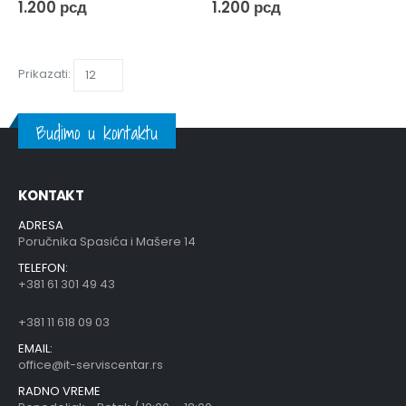
0
out of 5
0
out of 5
1.200
рсд
1.200
рсд
Prikazati:
Budimo u kontaktu
KONTAKT
ADRESA
Poručnika Spasića i Mašere 14
TELEFON:
+381 61 301 49 43
+381 11 618 09 03
EMAIL:
office@it-serviscentar.rs
RADNO VREME