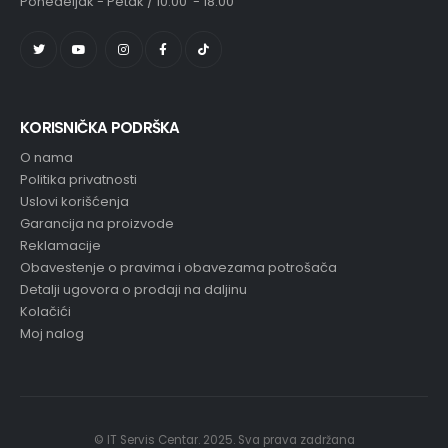
Ponedeljak - Petak / 10:00 - 18:00
KORISNIČKA PODRŠKA
O nama
Politika privatnosti
Uslovi korišćenja
Garancija na proizvode
Reklamacije
Obavestenje o pravima i obavezama potrošača
Detalji ugovora o prodaji na daljinu
Kolačići
Moj nalog
© IT Servis Centar. 2025. Sva prava zadržana