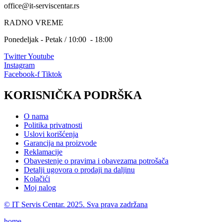
office@it-serviscentar.rs
RADNO VREME
Ponedeljak - Petak / 10:00 - 18:00
Twitter
Youtube
Instagram
Facebook-f
Tiktok
KORISNIČKA PODRŠKA
O nama
Politika privatnosti
Uslovi korišćenja
Garancija na proizvode
Reklamacije
Obavestenje o pravima i obavezama potrošača
Detalji ugovora o prodaji na daljinu
Kolačići
Moj nalog
© IT Servis Centar. 2025. Sva prava zadržana
home