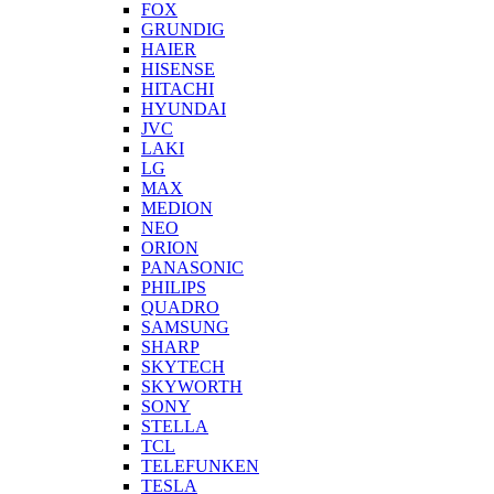
FOX
GRUNDIG
HAIER
HISENSE
HITACHI
HYUNDAI
JVC
LAKI
LG
MAX
MEDION
NEO
ORION
PANASONIC
PHILIPS
QUADRO
SAMSUNG
SHARP
SKYTECH
SKYWORTH
SONY
STELLA
TCL
TELEFUNKEN
TESLA