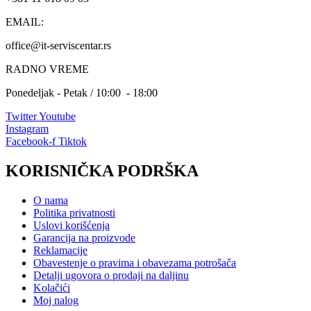
EMAIL:
office@it-serviscentar.rs
RADNO VREME
Ponedeljak - Petak / 10:00 - 18:00
Twitter
Youtube
Instagram
Facebook-f
Tiktok
KORISNIČKA PODRŠKA
O nama
Politika privatnosti
Uslovi korišćenja
Garancija na proizvode
Reklamacije
Obavestenje o pravima i obavezama potrošača
Detalji ugovora o prodaji na daljinu
Kolačići
Moj nalog