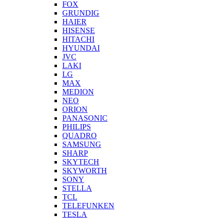
FOX
GRUNDIG
HAIER
HISENSE
HITACHI
HYUNDAI
JVC
LAKI
LG
MAX
MEDION
NEO
ORION
PANASONIC
PHILIPS
QUADRO
SAMSUNG
SHARP
SKYTECH
SKYWORTH
SONY
STELLA
TCL
TELEFUNKEN
TESLA