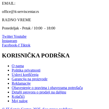
EMAIL:
office@it-serviscentar.rs
RADNO VREME
Ponedeljak - Petak / 10:00 - 18:00
Twitter
Youtube
Instagram
Facebook-f
Tiktok
KORISNIČKA PODRŠKA
O nama
Politika privatnosti
Uslovi korišćenja
Garancija na proizvode
Reklamacije
Obavestenje o pravima i obavezama potrošača
Detalji ugovora o prodaji na daljinu
Kolačići
Moj nalog