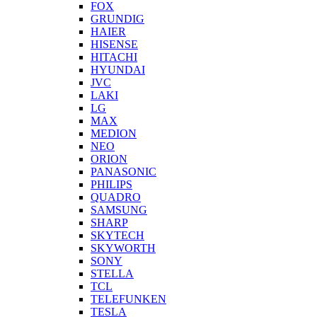
FOX
GRUNDIG
HAIER
HISENSE
HITACHI
HYUNDAI
JVC
LAKI
LG
MAX
MEDION
NEO
ORION
PANASONIC
PHILIPS
QUADRO
SAMSUNG
SHARP
SKYTECH
SKYWORTH
SONY
STELLA
TCL
TELEFUNKEN
TESLA