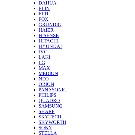
DAHUA
ELIN
ELIT
FOX
GRUNDIG
HAIER
HISENSE
HITACHI
HYUNDAI
JVC
LAKI
LG
MAX
MEDION
NEO
ORION
PANASONIC
PHILIPS
QUADRO
SAMSUNG
SHARP
SKYTECH
SKYWORTH
SONY
STELLA