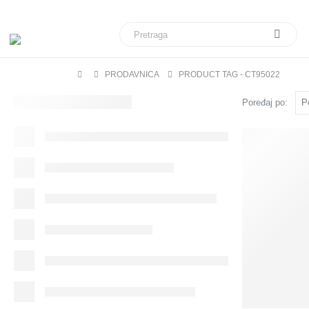
Veliki izbor daljinskih upravljača za sve modele telev
PRODAVNICA
PRODUCT TAG -
CT95022
Poređaj po: