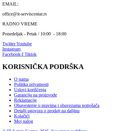
EMAIL:
office@it-serviscentar.rs
RADNO VREME
Ponedeljak - Petak / 10:00 - 18:00
Twitter
Youtube
Instagram
Facebook-f
Tiktok
KORISNIČKA PODRŠKA
O nama
Politika privatnosti
Uslovi korišćenja
Garancija na proizvode
Reklamacije
Obavestenje o pravima i obavezama potrošača
Detalji ugovora o prodaji na daljinu
Kolačići
Moj nalog