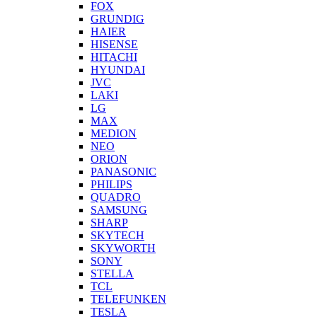
FOX
GRUNDIG
HAIER
HISENSE
HITACHI
HYUNDAI
JVC
LAKI
LG
MAX
MEDION
NEO
ORION
PANASONIC
PHILIPS
QUADRO
SAMSUNG
SHARP
SKYTECH
SKYWORTH
SONY
STELLA
TCL
TELEFUNKEN
TESLA