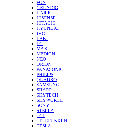
FOX
GRUNDIG
HAIER
HISENSE
HITACHI
HYUNDAI
JVC
LAKI
LG
MAX
MEDION
NEO
ORION
PANASONIC
PHILIPS
QUADRO
SAMSUNG
SHARP
SKYTECH
SKYWORTH
SONY
STELLA
TCL
TELEFUNKEN
TESLA