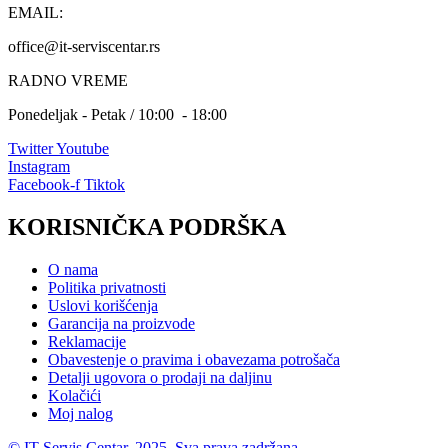
EMAIL:
office@it-serviscentar.rs
RADNO VREME
Ponedeljak - Petak / 10:00 - 18:00
Twitter
Youtube
Instagram
Facebook-f
Tiktok
KORISNIČKA PODRŠKA
O nama
Politika privatnosti
Uslovi korišćenja
Garancija na proizvode
Reklamacije
Obavestenje o pravima i obavezama potrošača
Detalji ugovora o prodaji na daljinu
Kolačići
Moj nalog
© IT Servis Centar. 2025. Sva prava zadržana